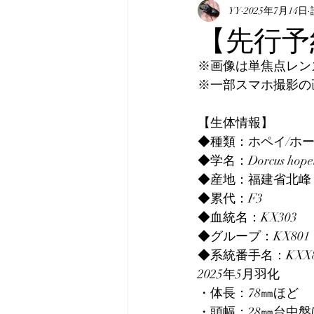
表記について
YY
2025年7月14日
マニュア
【先行予約
※画像は単焦点レンズの
真・みんなのホペイ
み
※一部スマホ撮影の
【生体情報】
韓国産オオクワガタ
韓
◆種類：ホペイ/ホ
◆学名：Dorcus hopei
◆産地：福建省北峰
◆累代：F3
◆血統名：KX303
◆グループ：KX801
◆系統番手名：KXX8
2025年5月羽化
・体長：78㎜ほど
・頭幅：28㎜台中盤