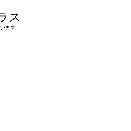
プレ個体紹介
クラス
ています
ei of the Year 2025
イ美形コンテスト