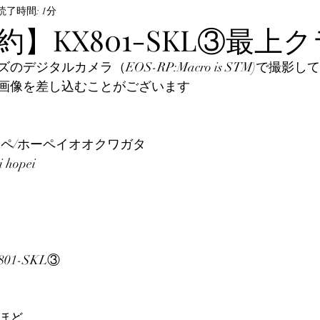
ル・飼育方法
読了時間: 1分
オサムシ部門
BeKuwa協賛品
】KX801-SKL③最上
デジタルカメラ（EOS-RP:Macro is STM)で撮影し
んなの自己満足写真
The Hopei Awards 2024
Hop
画像を差し込むことがございます
ビノ美形コンテスト
Hopei of the Year 2026
ホペ
ーペ/ホーペイオオクワガタ
 hopei
01-SKL③
ほど