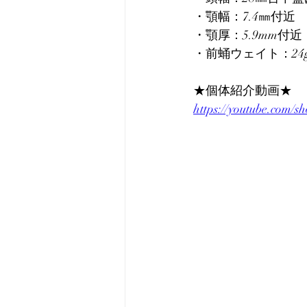
・顎幅：7.4㎜付近
・顎厚：5.9mm付近
・前蛹ウェイト：24
★個体紹介動画★
https://youtube.com