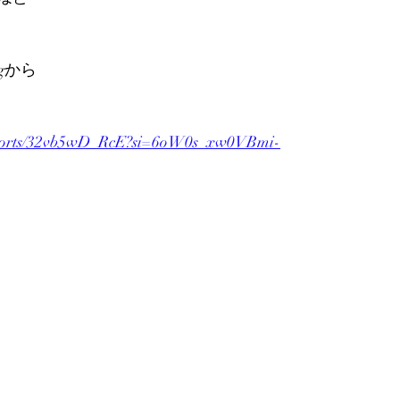
gから
/shorts/32vb5wD_RcE?si=6oW0s_xw0VBmi-