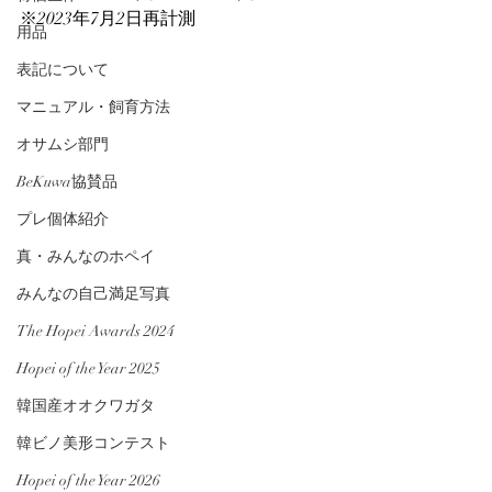
※2023年7月2日再計測
用品
表記について
マニュアル・飼育方法
オサムシ部門
BeKuwa協賛品
プレ個体紹介
真・みんなのホペイ
みんなの自己満足写真
The Hopei Awards 2024
Hopei of the Year 2025
韓国産オオクワガタ
韓ビノ美形コンテスト
Hopei of the Year 2026