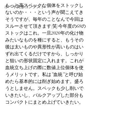
もっと高スペックな個体をストックし
ホペイ美形コンテスト
ないのか・・・という声が聞こえてき
そうですが、毎年のことなんで今回は
スルーさせて頂きます(笑)今年度の68の
ストックはこれ。一旦2020年の化け物
みたいなものを種にすると、もうその
後は太いものや異形性が高いものはい
ずれ出てくるだけですから、しっかり
と狙いの形状固定に入れます。これが
血統立ち上げの際に数値上位個体を使
うメリットです。私は”血統”と呼び始
めたら基本的には削ぎ始めます。盛ろ
うとしません。スペックも少し削いで
いきたいし、バルクアップした部分も
コンパクトにまとめ上げていきたい。