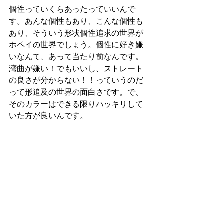
個性っていくらあったっていいんで
す。あんな個性もあり、こんな個性も
あり、そういう形状個性追求の世界が
ホペイの世界でしょう。個性に好き嫌
いなんて、あって当たり前なんです。
湾曲が嫌い！でもいいし、ストレート
の良さが分からない！！っていうのだ
って形追及の世界の面白さです。で、
そのカラーはできる限りハッキリして
いた方が良いんです。
だから68は数値で親選別をしないので
す。数値は、血統がこれまで辿ってき
た道を振り返ると・・・・次世代でそ
こそこは出てしまうと思います。来年
も顎7中盤超えくらいはサクッと出して
きちゃうでしょう。でも、yyii68に求め
たいものはそういうのではない。そう