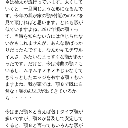
今は極太が流行っています。太くして
いくと、一旦同じような形になるんで
す。今年の我が家の顎9付近のKX8.3を
見て頂ければと思います。どれも形が
似ていますよね。2017年頃の顎７っ
て、当時を知らない方には信じられな
いかもしれませんが、あんな形ばっか
りだったんですよ。なんかキモチワル
イ太さ、みたいなまっすぐな顎が多か
ったです。だけど、今は湾曲の顎７も
いるし、ムキムキメキメキじゃなくて
きりっとしたエッジを有する顎７もい
ますよね。我が家では、顎８で既に自
然なｒ顎のKX8.3が出てきているか
ら・・・・・
今はまだ顎８と言えば包丁タイプ顎が
多いですが、顎８が普及して安定して
くると、顎８と言ってもいろんな形が