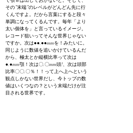
で顎８は出しておかないと。そして、
その”末端”のレベルがどんどん先に行
くんですよ。だから言葉にすると段々
単調になってくるんです。毎年「より
太い個体を」と言っているイメージ。
レコード狙いってそんな世界じゃない
ですか。次は●●.●●mmを！みたいに。
同じように数値を追いかけているんだ
から、極太とか縦横比率って次は
●.●mm顎！次は〇.〇mm頭!、次は頭部
比率〇〇.〇％！！って上へ上へという
観点しかない世界だし、今トップの数
値はいくつなの？という末端だけが注
目される世界です。