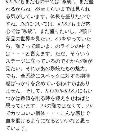
KX303もまだ心の中では”系統”。まだ盛
れるからね。85㎜くらいまでは見られ
る気がしています。体長を盛りたいで
すね、303については。KX8.3もまだ内
心では”系統”。まだ盛りたいし、9顎ド
完品の世界を見たい。8.3をやっていた
ら、顎７って細いよこのラインの中で
は・・・と言えます。ただ、そういう
ステージに立っているのですから9顎が
見たい。それがあの系統たちの魅力。
でも、全系統にスペックに対する期待
感ばっかりを含めているわけではあり
ません。そして、KX303やKX8.3にもい
つかは数値を削る時を迎えさせねばと
思っています。9.4の顎ではなくて、9.0
でカッコいい個体・・・こんな感じで
血を磨けるようになるといいなと思っ
ています。