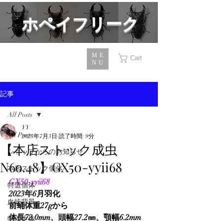
​ホペイフリーク
ME
Cart
NU
記事
All Posts
YY
All Posts
2023年7月3日
読了時間: 9分
【本店ストック成虫
ショップからのお知らせ
N6o.48】GX50-yyii68
本店ストック個体
GX50-yyii68
特選個体
2023年6月羽化
血統背景
前蛹体重27gから
体長72.0mm、頭幅27.2㎜、顎幅6.2mm
特価生体