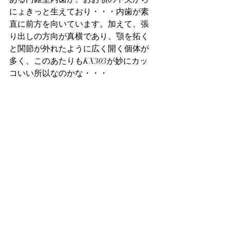
にょきっと生えており・・・内歯が素
直に前方を向いています。加えて、張
り出しの方向が真横であり、顎を拓く
と関節が外れたように広く開く個体が
多く、このあたりもKX303が妙にカッ
コいい所以なのかな・・・
なんていう小さな魅力をきちんと揃え
つつ、大きなボディーで魅力を拡大し
てくれている1頭です。
※まだ羽化して間もないため爪の力が
強くなりきっていませんから、一部の
画像は小指で上翅を抑え、虫が手から
落下してしまわないようにしながら撮
影しています。
本店ストック個体