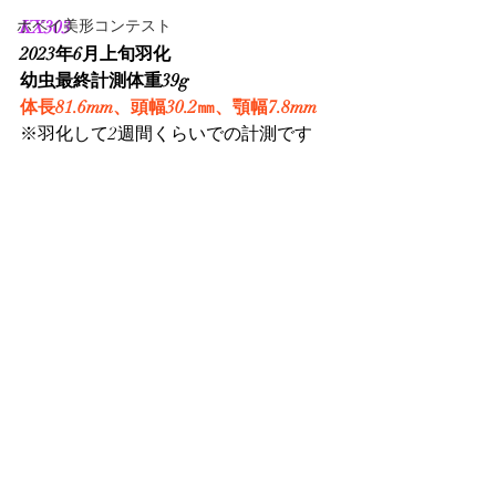
ホペイ美形コンテスト
KX303
2023年6月上旬羽化
幼虫最終計測体重39g
体長81.6mm、頭幅30.2㎜、顎幅7.8mm
※羽化して2週間くらいでの計測です