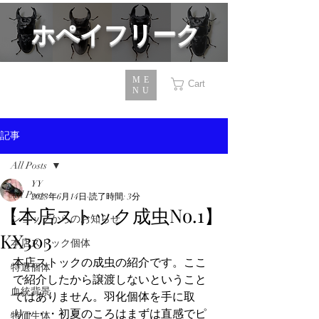
​ホペイフリーク
ME
Cart
NU
記事
All Posts
YY
All Posts
2023年6月14日
読了時間: 3分
【本店ストック成虫No.1】
ショップからのお知らせ
KX303
本店ストック個体
本店ストックの成虫の紹介です。ここ
特選個体
で紹介したから譲渡しないということ
血統背景
ではありません。羽化個体を手に取
り・・・初夏のころはまずは直感でピ
特価生体