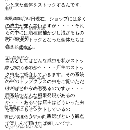
ンと来た個体をストックするんです。
用品
表記について
2023年6月14日現在、ショップには多く
の成虫が並んでいますが・・・・それ
マニュアル・飼育方法
らの中には順種候補が少し混ざるもの
オサムシ部門
の、即決ストックとなった個体たちは
含まれません。
BeKuwa協賛品
プレ個体紹介
当店としてはどんな成虫を私がストッ
クしているのか・・・・店主のストッ
真・みんなのホペイ
ク虫をご紹介していきます。その系統
みんなの自己満足写真
の中のトップクラスの虫をご覧いただ
The Hopei Awards 2024
ければというのもあるのですが・・・
同系統でどんな極限発現があるの
Hopei of the Year 2025
か・・・あるいは店主はどういった虫
韓国産オオクワガタ
を意外にもセレクトしているの
か・・・そういった親選びという観点
韓ビノ美形コンテスト
で楽しんで頂ければ嬉しいです。
Hopei of the Year 2026