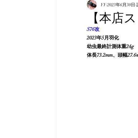
表記について
YY
2023年6月30日
マニュア
【本店スト
S76改
真・みんなのホペイ
み
2023年5月羽化
幼虫最終計測体重24g
韓国産オオクワガタ
韓
体長73.2mm、頭幅27.