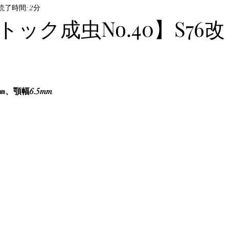
ル・飼育方法
読了時間: 2分
オサムシ部門
BeKuwa協賛品
ック成虫No.40】S76改
んなの自己満足写真
The Hopei Awards 2024
Hop
ビノ美形コンテスト
Hopei of the Year 2026
ホペ
6㎜、顎幅6.5mm