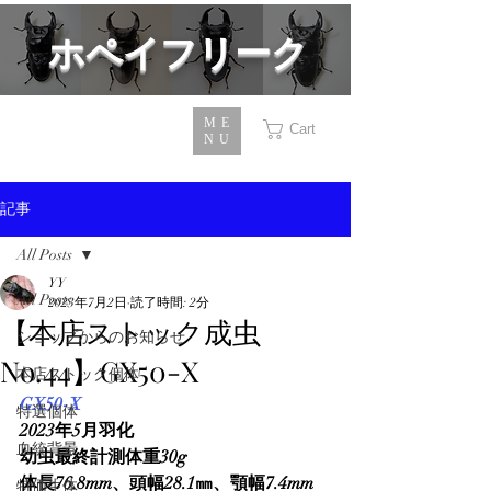
​ホペイフリーク
ME
Cart
NU
記事
All Posts
YY
All Posts
2023年7月2日
読了時間: 2分
【本店ストック成虫
ショップからのお知らせ
No.44】GX50-X
本店ストック個体
GX50-X
特選個体
2023年5月羽化
血統背景
幼虫最終計測体重30g
体長76.8mm、頭幅28.1㎜、顎幅7.4mm
特価生体