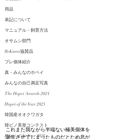
用品
表記について
マニュアル・飼育方法
オサムシ部門
BeKuwa協賛品
プレ個体紹介
真・みんなのホペイ
みんなの自己満足写真
The Hopei Awards 2024
Hopei of the Year 2025
韓国産オオクワガタ
韓ビノ美形コンテスト
これまた我ながら半端ない極美個体を
Hopei of the Year 2026
誕生させてしまったものだとため息が