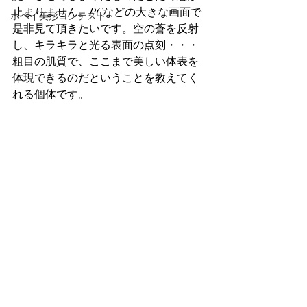
止まりません。PCなどの大きな画面で
ホペイ美形コンテスト
是非見て頂きたいです。空の蒼を反射
し、キラキラと光る表面の点刻・・・
粗目の肌質で、ここまで美しい体表を
体現できるのだということを教えてく
れる個体です。