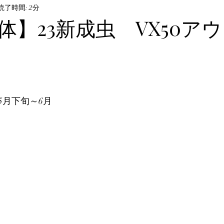
ル・飼育方法
読了時間: 2分
オサムシ部門
BeKuwa協賛品
体】23新成虫 VX50ア
んなの自己満足写真
The Hopei Awards 2024
Hop
ビノ美形コンテスト
Hopei of the Year 2026
ホペ
5月下旬～6月