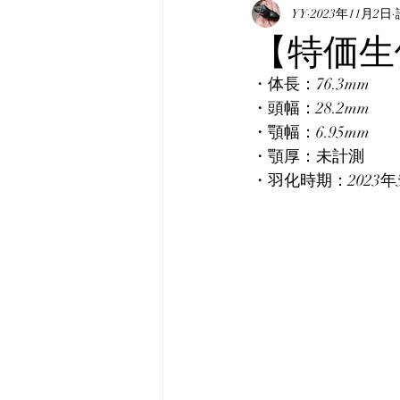
表記について
YY
2023年11月2日
マニュア
【特価生
・体長：76.3mm
真・みんなのホペイ
み
・頭幅：28.2mm
・顎幅：6.95mm
・顎厚：未計測
韓国産オオクワガタ
韓
・羽化時期：2023年