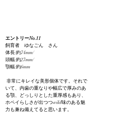
エントリーNo.11
飼育者　ゆなごん　さん
体長:約74mm/
頭幅:約27mm/
顎幅:約6mm
 非常にキレイな美形個体です。それで
いて、内歯の重なりや幅広で厚みのあ
る顎、どっしりとした重厚感もあり、
ホペイらしさが出つつwild味のある魅
力も兼ね備えてると思います。