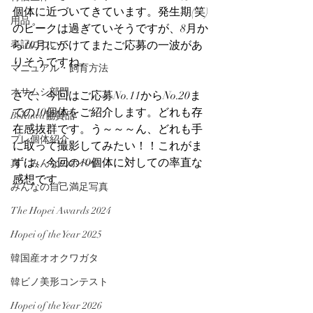
個体に近づいてきています。発生期(笑)
用品
のピークは過ぎていそうですが、8月か
表記について
ら10月にかけてまたご応募の一波があ
りそうですね。
マニュアル・飼育方法
オサムシ部門
さて、今回はご応募No.11からNo.20ま
での10個体をご紹介します。どれも存
BeKuwa協賛品
在感抜群です。う～～～ん、どれも手
プレ個体紹介
に取って撮影してみたい！！これがま
ずは、今回の10個体に対しての率直な
真・みんなのホペイ
感想です。
みんなの自己満足写真
The Hopei Awards 2024
Hopei of the Year 2025
韓国産オオクワガタ
韓ビノ美形コンテスト
Hopei of the Year 2026