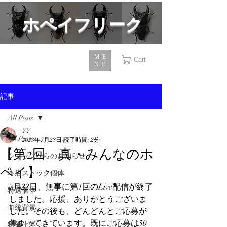
​ホペイフリーク
ME
Cart
NU
記事
All Posts
YY
All Posts
2023年7月28日
読了時間: 2分
【第2回 真・みんなのホ
ショップからのお知らせ
ペイ】
本店ストック個体
7月22日、無事に第1回のLive配信が終了
特選個体
しました。応援、ありがとうございま
血統背景
した。その後も、どんどんとご応募が
集まってきています。既にご応募は50
特価生体