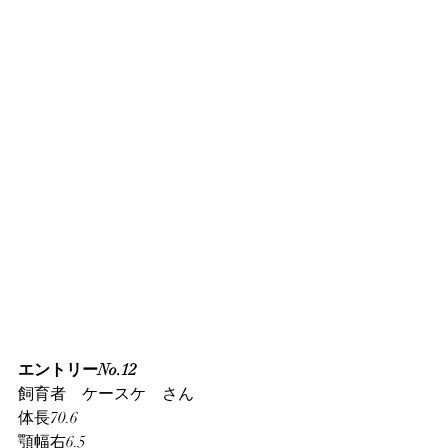
エントリーNo.12
飼育者　ケースケ　さん
体長70.6
顎幅右6.5