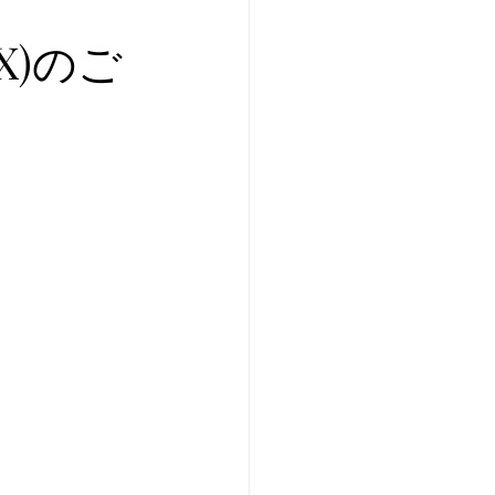
プレ個体紹介
)のご
ei of the Year 2025
イ美形コンテスト