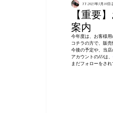
表記について
YY
2025年5月10日
マニュア
【重要】
案内
真・みんなのホペイ
み
今年度は、お客様用の
コチラの方で、販売
韓国産オオクワガタ
韓
今後の予定や、当店
アカウントのIDは、
まだフォローをされ