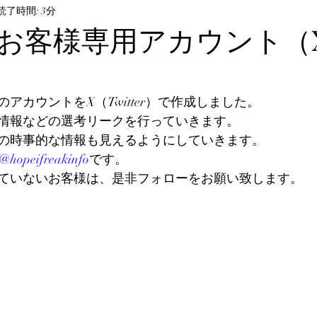
ル・飼育方法
読了時間: 3分
オサムシ部門
BeKuwa協賛品
お客様専用アカウント（X
んなの自己満足写真
The Hopei Awards 2024
Hop
アカウントをX（Twitter）で作成しました。
情報などの選考リークを行っていきます。
ビノ美形コンテスト
Hopei of the Year 2026
ホペ
の時事的な情報も見えるようにしていきます。
@hopeifreakinfo
です。
ていないお客様は、是非フォローをお願い致します。