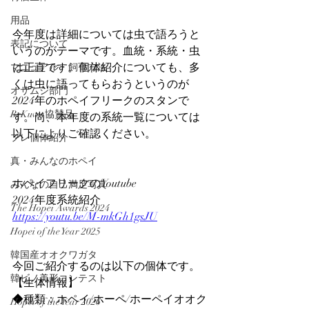
用品
今年度は詳細については虫で語ろうと
表記について
いうのがテーマです。血統・系統・虫
は正直です。個体紹介についても、多
マニュアル・飼育方法
くは虫に語ってもらおうというのが
オサムシ部門
2024年のホペイフリークのスタンで
BeKuwa協賛品
す。尚、本年度の系統一覧については
以下によりご確認ください。
プレ個体紹介
真・みんなのホペイ
ホペイフリークのYoutube
みんなの自己満足写真
2024年度系統紹介
The Hopei Awards 2024
https://youtu.be/M-mkGh1gsJU
Hopei of the Year 2025
韓国産オオクワガタ
今回ご紹介するのは以下の個体です。
韓ビノ美形コンテスト
【生体情報】
◆種類：ホペイ/ホーペ/ホーペイオオク
Hopei of the Year 2026