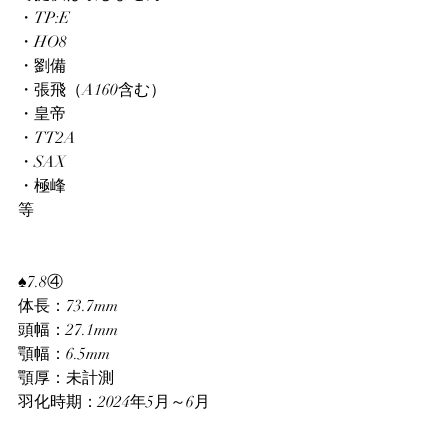
・TP:E
・HO8
・劉備
・張飛（A160含む）
・皇帝
・TT2A
・SAX
・極峰
等
♠7.8④
体長：73.7mm
頭幅：27.1mm
顎幅：6.5mm
顎厚：未計測
羽化時期：2024年5月～6月