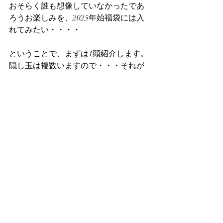
おそらく誰も想像していなかったであ
ろうお楽しみを、2025年始福袋には入
れてみたい・・・・
ということで、まずは1頭紹介します。
隠し玉は複数いますので・・・それが
今後明るみに出るのか、それとも当店
の秘蔵系統として数年後にいきなり浮
上するのか・・・・（毎年、その年度
の系統紹介をしますから、親になって
販売する系統を誕生させた場合は公に
なる定めです）・・・そのあたりは、
「ホペイフリークショップには奥の手
があるぞ」ということでワクワクして
頂ければと思います。
本店ストック個体