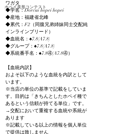
ワガタ
ホペイ美形コンテスト
◆学名：Dorcus hopei hopei
◆産地：福建省北峰
◆累代：F2（同腹兄弟姉妹同士交配純
インラインブリード）
◆血統名：♠7.8(A7.8)
◆グループ：♠7.8(A7.8)
◆系統番手名：♠7.8④(A7.8④）
【血統内訳】
およそ以下のような血統を内訳として
います。
※当店の単位の基準で記載をしていま
す。目的は「きちんとしたホペイ種で
あるという信頼が持てる単位」です。
→交配において重複する血統や系統が
あります
※記載している以上の情報を個人単位
で提供は致しません