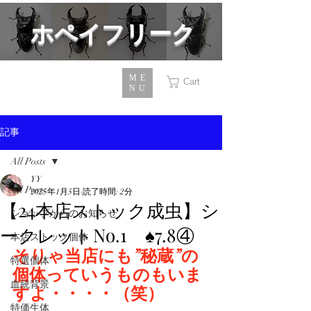
​ホペイフリーク
ME
Cart
NU
記事
All Posts
YY
All Posts
2025年1月5日
読了時間: 2分
【24本店ストック成虫】シ
ショップからのお知らせ
ークレットNo.1 ♠7.8④
本店ストック個体
そりゃ当店にも”秘蔵”の
特選個体
個体っていうものもいま
血統背景
すよ・・・・（笑）
特価生体