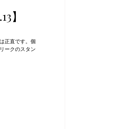
プレ個体紹介
13】
ei of the Year 2025
は正直です。個
フリークのスタン
イ美形コンテスト