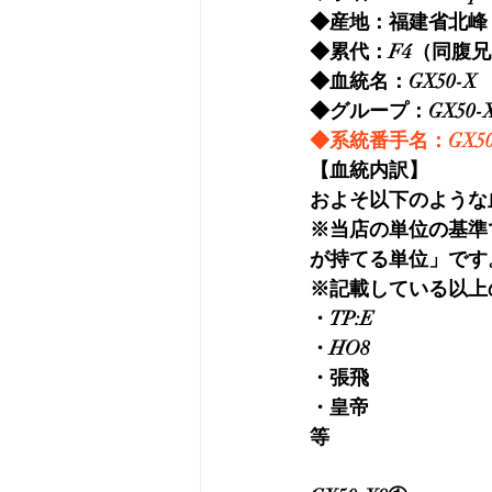
◆産地：福建省北峰
◆累代：F4（同腹
◆血統名：GX50-X
◆グループ：GX50-X
◆系統番手名：GX50
【血統内訳】
およそ以下のような
※当店の単位の基準
が持てる単位」です
※記載している以上
・TP:E
・HO8
・張飛
・皇帝
等