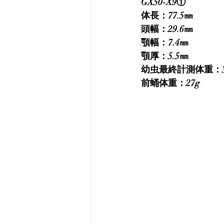
GX50-X9①
体長：77.5㎜
頭幅：29.6㎜
顎幅：7.4㎜
顎厚：5.5㎜
幼虫最終計測体重：3
前蛹体重：27g