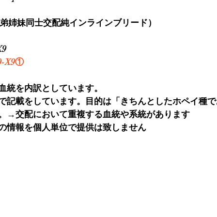
兄弟姉妹同士交配純インラインブリード）
9
-X9①
血統を内訳としています。
で記載をしています。目的は「きちんとしたホペイ種で
。→交配において重複する血統や系統があります
の情報を個人単位で提供は致しません