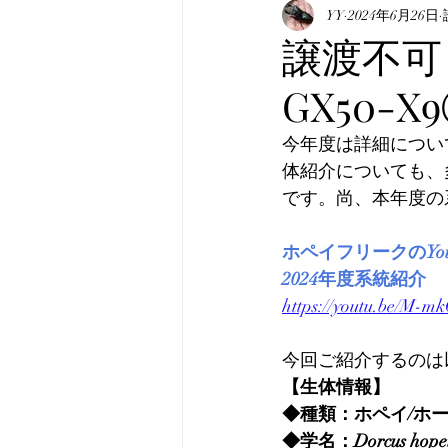
表記について
YY
2024年6月26日
マニュア
譲渡不可【
GX50-X
真・みんなのホペイ
み
今年度は詳細につい
体紹介についても、
韓国産オオクワガタ
韓
です。尚、本年度の
ホペイフリークのYout
2024年度系統紹介
https://youtu.be/M-m
今回ご紹介するのは
【生体情報】
◆種類：ホペイ/ホ
◆学名：Dorcus hopei