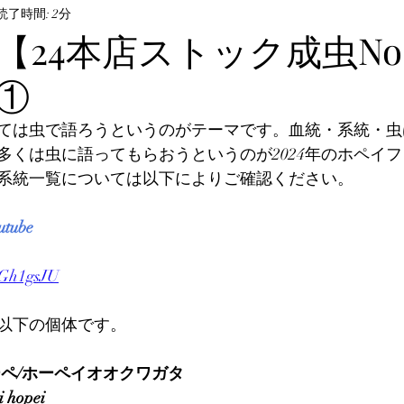
ル・飼育方法
読了時間: 2分
オサムシ部門
BeKuwa協賛品
24本店ストック成虫No.
9①
んなの自己満足写真
The Hopei Awards 2024
Hop
ては虫で語ろうというのがテーマです。血統・系統・虫
多くは虫に語ってもらおうというのが2024年のホペイ
ビノ美形コンテスト
Hopei of the Year 2026
ホペ
系統一覧については以下によりご確認ください。
ube
kGh1gsJU
以下の個体です。
ーペ/ホーペイオオクワガタ
 hopei