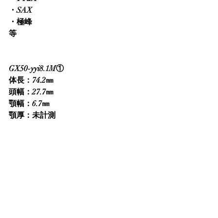
・SAX
・極峰
等
GX50-yyi8.1M①
体長：74.2㎜
頭幅：27.7㎜
顎幅：6.7㎜
顎厚：未計測