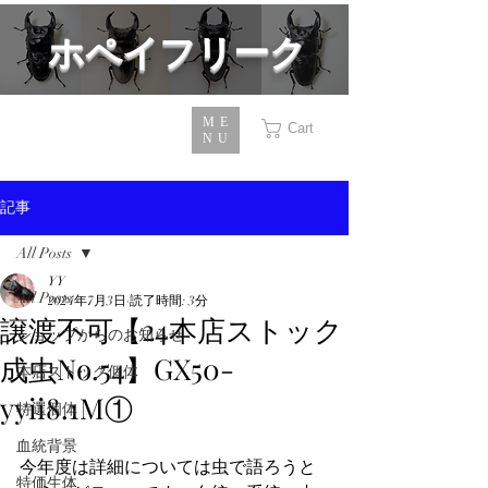
​ホペイフリーク
ME
Cart
NU
記事
All Posts
YY
All Posts
2024年7月3日
読了時間: 3分
譲渡不可【24本店ストック
ショップからのお知らせ
成虫No.54】GX50-
本店ストック個体
yyii8.1M①
特選個体
血統背景
今年度は詳細については虫で語ろうと
特価生体