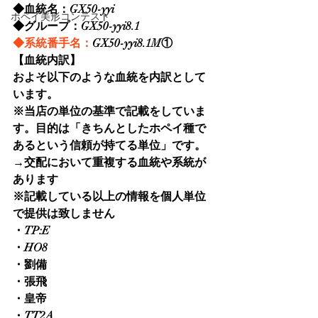
◆血統名：GX50-yyi
ホペイ美形コンテスト
◆グループ：GX50-yyi8.1
◆系統番手名：
GX50-yyi8.1M①
【血統内訳】
およそ以下のような血統を内訳として
います。
※当店の単位の基準で記載をしていま
す。目的は「きちんとしたホペイ種で
あるという信頼が持てる単位」です。
→交配において重複する血統や系統が
あります
※記載している以上の情報を個人単位
で提供は致しません
・TP:E
・HO8
・劉備
・張飛
・皇帝
・TT2A