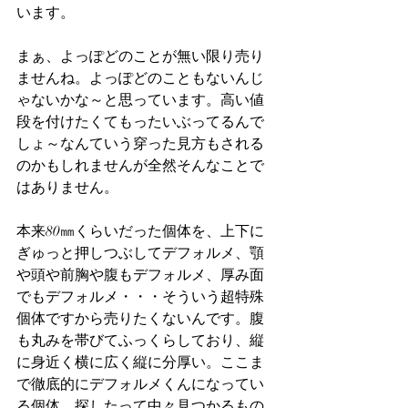
います。
まぁ、よっぽどのことが無い限り売り
ませんね。よっぽどのこともないんじ
ゃないかな～と思っています。高い値
段を付けたくてもったいぶってるんで
しょ～なんていう穿った見方もされる
のかもしれませんが全然そんなことで
はありません。
本来80㎜くらいだった個体を、上下に
ぎゅっと押しつぶしてデフォルメ、顎
や頭や前胸や腹もデフォルメ、厚み面
でもデフォルメ・・・そういう超特殊
個体ですから売りたくないんです。腹
も丸みを帯びてふっくらしており、縦
に身近く横に広く縦に分厚い。ここま
で徹底的にデフォルメくんになってい
る個体、探したって中々見つかるもの