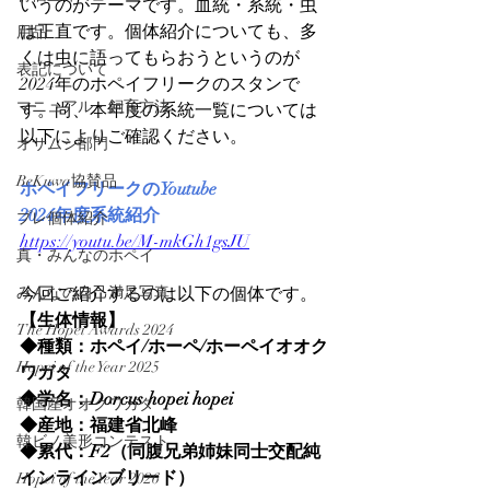
いうのがテーマです。血統・系統・虫
は正直です。個体紹介についても、多
用品
くは虫に語ってもらおうというのが
表記について
2024年のホペイフリークのスタンで
マニュアル・飼育方法
す。尚、本年度の系統一覧については
以下によりご確認ください。
オサムシ部門
BeKuwa協賛品
ホペイフリークのYoutube
2024年度系統紹介
プレ個体紹介
https://youtu.be/M-mkGh1gsJU
真・みんなのホペイ
みんなの自己満足写真
今回ご紹介するのは以下の個体です。
【生体情報】
The Hopei Awards 2024
◆種類：ホペイ/ホーペ/ホーペイオオク
Hopei of the Year 2025
ワガタ
◆学名：Dorcus hopei hopei
韓国産オオクワガタ
◆産地：福建省北峰
韓ビノ美形コンテスト
◆累代：F2（同腹兄弟姉妹同士交配純
インラインブリード）
Hopei of the Year 2026