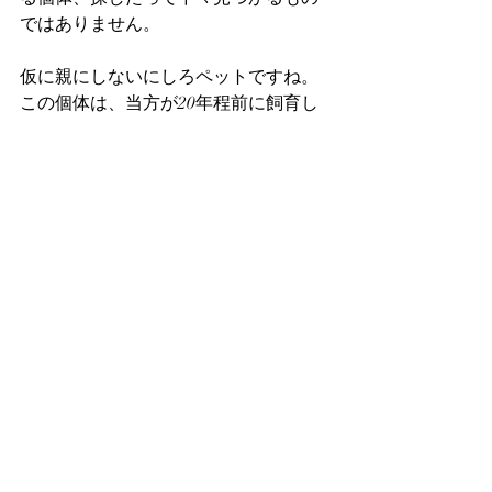
ではありません。
仮に親にしないにしろペットですね。
この個体は、当方が20年程前に飼育し
ていたTP:EのV系統の当時のヤフオク
でトップクラスの価格を付けたレジェ
ンド圧縮個体君にそっくりです。そう
いう個人的なノスタルジック感もある
ので、まぁ手放したくないですね。
また、やっぱりMって、親の頃からな
んとな～く絵みたいな写り方をするん
ですよ。一つは、この以上にきめ細か
い肌質にその理由があるのかもしれま
せんね。もう一つは、各部位が鉛筆画
みたいな、岩を砕いて作ったような造
形をしているからかもしれません。