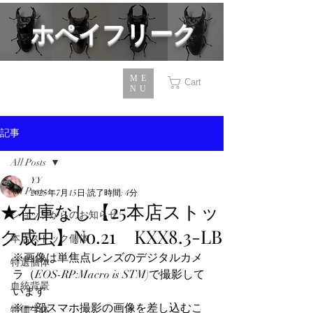
​ホペイフリーク
ME
Cart
NU
記事
All Posts
YY
All Posts
2025年7月15日
読了時間: 4分
★在庫なし【25本店ストッ
ショップからのお知らせ
ク成虫】No.21 KXX8.3-LB
本店ストック個体
※画像は単焦点レンズのデジタルカメ
特選個体
ラ（EOS-RP:Macro is STM)で撮影して
血統背景
います
※一部スマホ撮影の画像を差し込むこ
特価生体