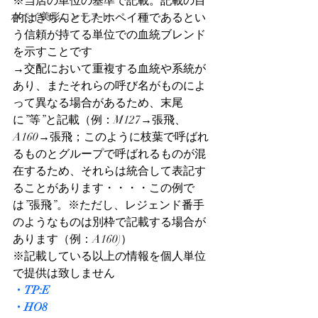
※当店の単位の基準で記載。記載の目
ホペイ美形コンテスト
的はきちんとしたホペイ種であるとい
う信頼が持てる単位での血統ブレンド
を示すことです
→交配において重複する血統や系統が
あり、またそれらの呼び名がものによ
って異なる場合があるため、末尾
に”等”と記載（例：M127→張飛、
A160→張飛；このように枝葉で呼ばれ
るものとグループで呼ばれるものが混
在するため、それらは統合して表記す
ることがあります・・・・この例で
は”張飛”。※ただし、レジェンド番手
のようなものは別枠で記載する場合が
あります（例：A160)）
※記載している以上の情報を個人単位
で提供は致しません
・TP:E
・HO8