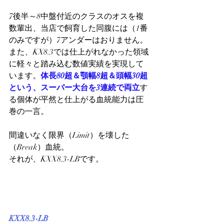
7後半～8中盤付近のクラスのオスを複
数輩出、当店で飼育した同腹には（1番
のみですが）7アンダーはおりません。
また、KX8.3では仕上がれなかった領域
に軽々と踏み込む数値実績を実現して
います。
体長80超＆顎幅8超＆頭幅30超
という、スーパー大台を3連続で両立
す
る個体が平然と仕上がる血統能力は圧
巻の一言。
間違いなく限界（Limit）を壊した
（Break）血統。
それが、KXX8.3-LBです。
KXX8.3-LB