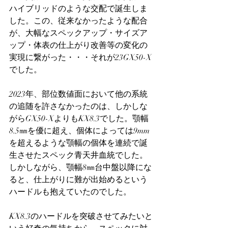
ハイブリッドのような交配で誕生しま
した。この、従来なかったような配合
が、大幅なスペックアップ・サイズア
ップ・体表の仕上がり改善等の変化の
実現に繋がった・・・それが23GX50-X
でした。
2023年、部位数値面において他の系統
の追随を許さなかったのは、しかしな
がらGX50-XよりもKX8.3でした。顎幅
8.5㎜を優に超え、個体によっては9mm
を超えるような顎幅の個体を連続で誕
生させたスペック青天井血統でした。
しかしながら、顎幅8㎜台中盤以降にな
ると、仕上がりに難が出始めるという
ハードルも抱えていたのでした。
KX8.3のハードルを突破させてみたいと