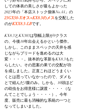
いう好奇の気持ちから、スペックに対
しての体表の美しさが最もよかった
2023年の「本店ストック個体No.44」の
23GX50-Xオス×KX8.3のメス
を交配した
のが
KXX8.3-LB
です。
KX8.3とKX303は顎幅上限が9クラス
の、今後10年出会えるかという傑作。
しかし、このままスペックの天井を感
じながらブリードを進めるのは大
変・・・・。抜本的な革新をKX8.3もた
らしたい。その思案の果ての交配が功
を成しました。正直これほどうまくい
くとは思っていなかったので、ダメも
とで組んだ1腹のみ。しかも、10頭ほど
の幼虫をお得意様に譲渡・・・・（な
んてことでしょう・・・・）。今年
度、販売に最も消極的な系統の一つと
なってしまいました。