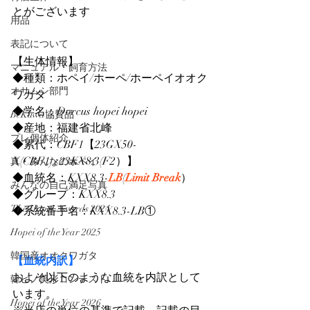
とがございます
用品
表記について
【生体情報】
マニュアル・飼育方法
◆種類：ホペイ/ホーペ/ホーペイオオク
オサムシ部門
ワガタ
◆学名：Dorcus hopei hopei
BeKuwa協賛品
◆産地：福建省北峰
プレ個体紹介
◆累代：CBF1【23GX50-
X(CBF1)×23KX8.3(F2）】
真・みんなのホペイ
◆血統名：KXX8.3-
LB
(
Limit Break
）
みんなの自己満足写真
◆グループ：KXX8.3
The Hopei Awards 2024
◆系統番手名：KXX8.3-LB①
Hopei of the Year 2025
韓国産オオクワガタ
【血統内訳】
およそ以下のような血統を内訳として
韓ビノ美形コンテスト
います。
Hopei of the Year 2026