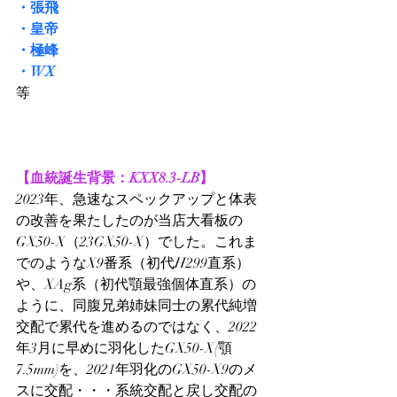
・張飛
・皇帝
・極峰
・WX
等
【血統誕生背景：KXX8.3-LB】
2023年、急速なスペックアップと体表
の改善を果たしたのが当店大看板の
GX50-X（23GX50-X）でした。これま
でのようなX9番系（初代H299直系）
や、XAg系（初代顎最強個体直系）の
ように、同腹兄弟姉妹同士の累代純増
交配で累代を進めるのではなく、2022
年3月に早めに羽化したGX50-X(顎
7.5mm)を、2021年羽化のGX50-X9のメ
スに交配・・・系統交配と戻し交配の