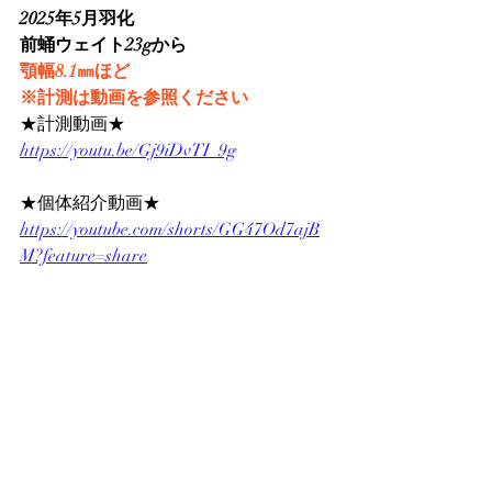
2025年5月羽化
前蛹ウェイト23gから
顎幅8.1㎜ほど
※計測は動画を参照ください
★計測動画★
https://youtu.be/Gj9iDvTI_9g
★個体紹介動画★
https://youtube.com/shorts/GG47Od7ajB
M?feature=share