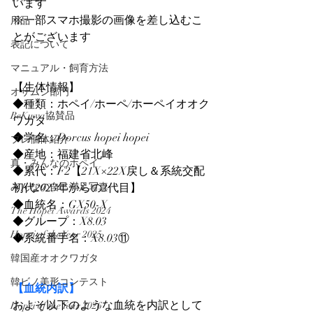
います
※一部スマホ撮影の画像を差し込むこ
用品
とがございます
表記について
マニュアル・飼育方法
【生体情報】
オサムシ部門
◆種類：ホペイ/ホーペ/ホーペイオオク
BeKuwa協賛品
ワガタ
◆学名：Dorcus hopei hopei
プレ個体紹介
◆産地：福建省北峰
真・みんなのホペイ
◆累代：F2【21X×22X戻し＆系統交配
みんなの自己満足写真
初代2023年からの2代目】
◆血統名：GX50-X
The Hopei Awards 2024
◆グループ：X8.03
Hopei of the Year 2025
◆系統番手名：X8.03⑪
韓国産オオクワガタ
韓ビノ美形コンテスト
【血統内訳】
およそ以下のような血統を内訳として
Hopei of the Year 2026