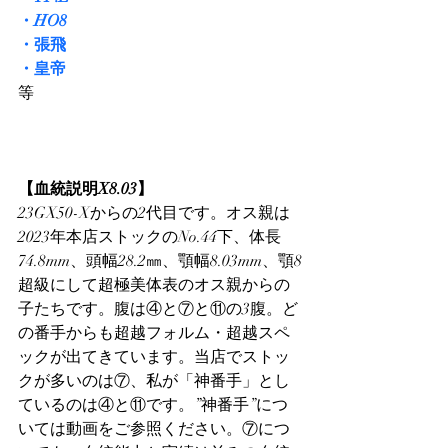
・HO8
・張飛
・皇帝
等
【血統説明X8.03】
23GX50-Xからの2代目です。オス親は
2023年本店ストックのNo.44下、体長
74.8mm、頭幅28.2㎜、顎幅8.03mm、顎8
超級にして超極美体表のオス親からの
子たちです。腹は④と⑦と⑪の3腹。ど
の番手からも超越フォルム・超越スペ
ックが出てきています。当店でストッ
クが多いのは⑦、私が「神番手」とし
ているのは④と⑪です。”神番手”につ
いては動画をご参照ください。⑦につ