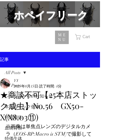
​ホペイフリーク
ME
Cart
NU
記事
All Posts
YY
All Posts
2025年8月15日
読了時間: 4分
★商談不可【25本店ストッ
ショップからのお知らせ
ク成虫】No.56 GX50-
本店ストック個体
X(X8.03⑪)
特選個体
※画像は単焦点レンズのデジタルカメ
血統背景
ラ（EOS-RP:Macro is STM)で撮影して
特価生体