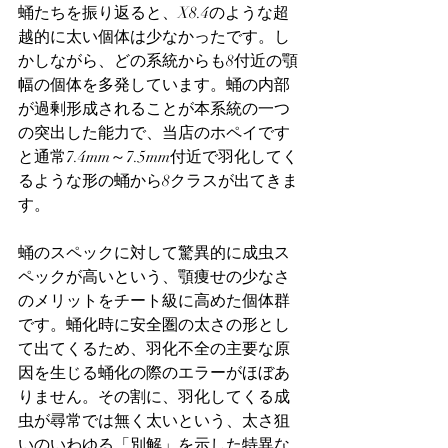
蛹たちを振り返ると、X8.4のような超
越的に太い個体は少なかったです。し
かしながら、どの系統からも8付近の顎
幅の個体を多発しています。蛹の内部
が過剰形成されることが本系統の一つ
の突出した能力で、当店のホペイです
と通常7.4mm～7.5mm付近で羽化してく
るような形の蛹から8クラスが出てきま
す。
蛹のスペックに対して驚異的に成虫ス
ペックが高いという、顎痩せの少なさ
のメリットをチート級に高めた個体群
です。蛹化時に安全圏の太さの形とし
て出てくるため、羽化不全の主要な原
因を生じる蛹化の際のエラーがほぼあ
りません。その割に、羽化してくる成
虫が尋常では無く太いという、太さ狙
いのいわゆる「別解」を示した特異な