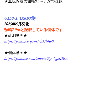
★血統内最大顎幅8.5㎜、かつ複数
GX50-X（X8.03⑪)
2025年6月羽化
顎幅7.9㎜と記載している個体です
★計測動画★
https://youtu.be/q7mJrhMbRv0
★個体動画★
https://youtube.com/shorts/Sg_Ojj8IRtA