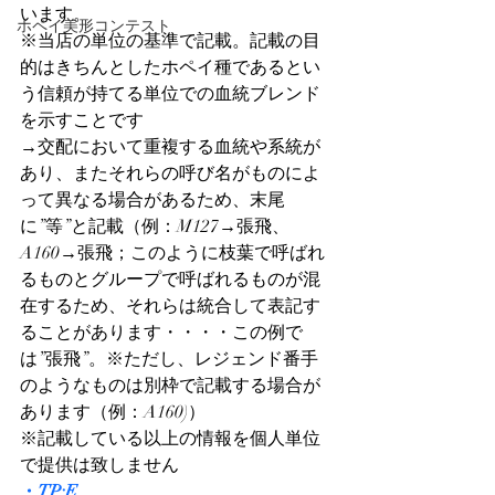
います。
ホペイ美形コンテスト
※当店の単位の基準で記載。記載の目
的はきちんとしたホペイ種であるとい
う信頼が持てる単位での血統ブレンド
を示すことです
→交配において重複する血統や系統が
あり、またそれらの呼び名がものによ
って異なる場合があるため、末尾
に”等”と記載（例：M127→張飛、
A160→張飛；このように枝葉で呼ばれ
るものとグループで呼ばれるものが混
在するため、それらは統合して表記す
ることがあります・・・・この例で
は”張飛”。※ただし、レジェンド番手
のようなものは別枠で記載する場合が
あります（例：A160)）
※記載している以上の情報を個人単位
で提供は致しません
・TP:E