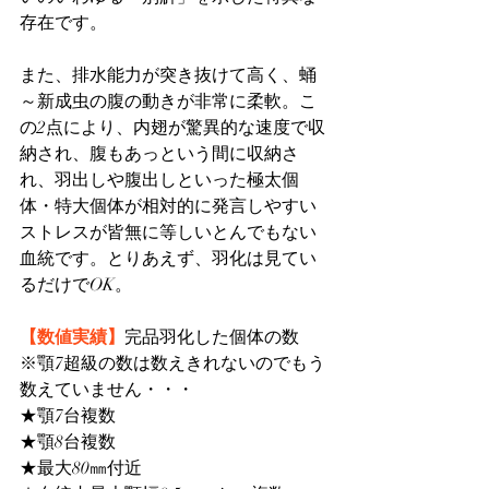
存在です。
また、排水能力が突き抜けて高く、蛹
～新成虫の腹の動きが非常に柔軟。こ
の2点により、内翅が驚異的な速度で収
納され、腹もあっという間に収納さ
れ、羽出しや腹出しといった極太個
体・特大個体が相対的に発言しやすい
ストレスが皆無に等しいとんでもない
血統です。とりあえず、羽化は見てい
るだけでOK。
【数値実績】
完品羽化した個体の数
※顎7超級の数は数えきれないのでもう
数えていません・・・
★顎7台複数
★顎8台複数
★最大80㎜付近