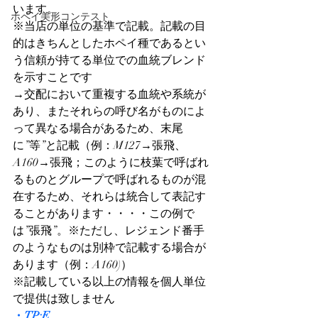
います。
ホペイ美形コンテスト
※当店の単位の基準で記載。記載の目
的はきちんとしたホペイ種であるとい
う信頼が持てる単位での血統ブレンド
を示すことです
→交配において重複する血統や系統が
あり、またそれらの呼び名がものによ
って異なる場合があるため、末尾
に”等”と記載（例：M127→張飛、
A160→張飛；このように枝葉で呼ばれ
るものとグループで呼ばれるものが混
在するため、それらは統合して表記す
ることがあります・・・・この例で
は”張飛”。※ただし、レジェンド番手
のようなものは別枠で記載する場合が
あります（例：A160)）
※記載している以上の情報を個人単位
で提供は致しません
・TP:E