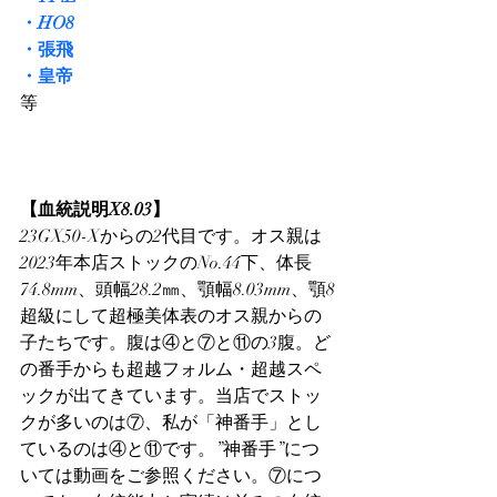
・HO8
・張飛
・皇帝
等
【血統説明X8.03】
23GX50-Xからの2代目です。オス親は
2023年本店ストックのNo.44下、体長
74.8mm、頭幅28.2㎜、顎幅8.03mm、顎8
超級にして超極美体表のオス親からの
子たちです。腹は④と⑦と⑪の3腹。ど
の番手からも超越フォルム・超越スペ
ックが出てきています。当店でストッ
クが多いのは⑦、私が「神番手」とし
ているのは④と⑪です。”神番手”につ
いては動画をご参照ください。⑦につ