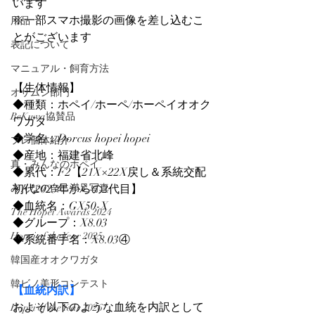
います
※一部スマホ撮影の画像を差し込むこ
用品
とがございます
表記について
マニュアル・飼育方法
【生体情報】
オサムシ部門
◆種類：ホペイ/ホーペ/ホーペイオオク
BeKuwa協賛品
ワガタ
◆学名：Dorcus hopei hopei
プレ個体紹介
◆産地：福建省北峰
真・みんなのホペイ
◆累代：F2【21X×22X戻し＆系統交配
みんなの自己満足写真
初代2023年からの2代目】
◆血統名：GX50-X
The Hopei Awards 2024
◆グループ：X8.03
Hopei of the Year 2025
◆系統番手名：X8.03④
韓国産オオクワガタ
韓ビノ美形コンテスト
【血統内訳】
およそ以下のような血統を内訳として
Hopei of the Year 2026