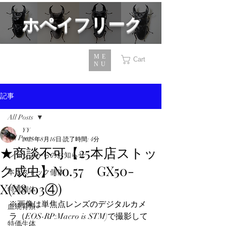
​ホペイフリーク
ME
Cart
NU
記事
All Posts
YY
All Posts
2025年8月16日
読了時間: 4分
★商談不可【25本店ストッ
ショップからのお知らせ
ク成虫】No.57 GX50-
本店ストック個体
X(X8.03④)
特選個体
※画像は単焦点レンズのデジタルカメ
血統背景
ラ（EOS-RP:Macro is STM)で撮影して
特価生体