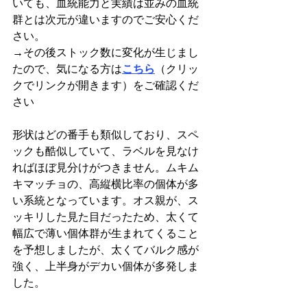
いても、血統能力と実績は並みの血統
群とは次元が違いますのでご安心くだ
さい。
→その後ストック数に変化が生じまし
たので、気になる方は
こちら
（クリッ
クでリンクが開きます）をご確認くだ
さい
形状はどの番手も類似しており、スペ
ックも酷似していて、ラベルを見なけ
ればほぼ見分けがつきません。ムキム
キマッチョの、高縦横比率の個体が多
い系統となっています。オス親が、ス
ッキリした見た目だったため、太くて
幅広で薄い個体群が生まれてくること
を予想しましたが、太くてバルク感が
強く、上半身がデカい個体が多発しま
した。