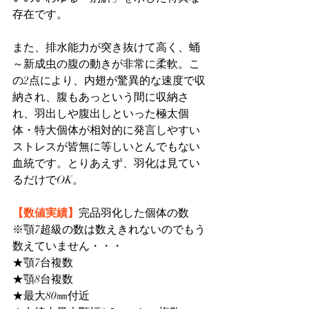
存在です。
また、排水能力が突き抜けて高く、蛹
～新成虫の腹の動きが非常に柔軟。こ
の2点により、内翅が驚異的な速度で収
納され、腹もあっという間に収納さ
れ、羽出しや腹出しといった極太個
体・特大個体が相対的に発言しやすい
ストレスが皆無に等しいとんでもない
血統です。とりあえず、羽化は見てい
るだけでOK。
【数値実績】
完品羽化した個体の数
※顎7超級の数は数えきれないのでもう
数えていません・・・
★顎7台複数
★顎8台複数
★最大80㎜付近