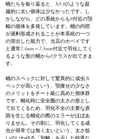
蛹たちを振り返ると、X8.4のような超
越的に太い個体は少なかったです。し
かしながら、どの系統からも8付近の顎
幅の個体を多発しています。蛹の内部
が過剰形成されることが本系統の一つ
の突出した能力で、当店のホペイです
と通常7.4mm～7.5mm付近で羽化してく
るような形の蛹から8クラスが出てきま
す。
蛹のスペックに対して驚異的に成虫ス
ペックが高いという、顎痩せの少なさ
のメリットをチート級に高めた個体群
です。蛹化時に安全圏の太さの形とし
て出てくるため、羽化不全の主要な原
因を生じる蛹化の際のエラーがほぼあ
りません。その割に、羽化してくる成
虫が尋常では無く太いという、太さ狙
いのいわゆる「別解」を示した特異な