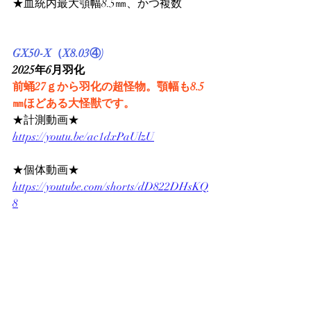
★血統内最大顎幅8.5㎜、かつ複数
GX50-X（X8.03④)
2025年6月羽化
前蛹27ｇから羽化の超怪物。顎幅も8.5
㎜ほどある大怪獣です。
★計測動画★
https://youtu.be/ac1dxPaUlzU
★個体動画★
https://youtube.com/shorts/dD822DHsKQ
8