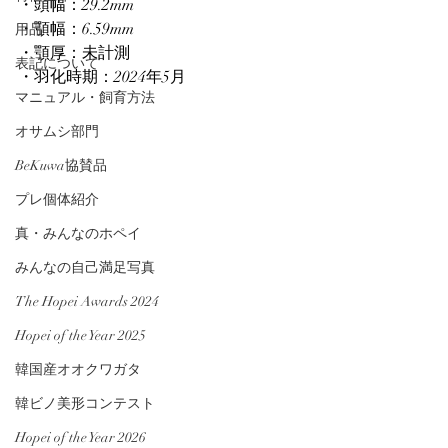
・頭幅：29.2mm
・顎幅：6.59mm
用品
・顎厚：未計測
表記について
・羽化時期：2024年5月
マニュアル・飼育方法
オサムシ部門
BeKuwa協賛品
プレ個体紹介
真・みんなのホペイ
みんなの自己満足写真
The Hopei Awards 2024
Hopei of the Year 2025
韓国産オオクワガタ
韓ビノ美形コンテスト
Hopei of the Year 2026