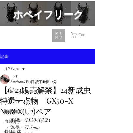
​ホペイフリーク
ME
Cart
NU
記事
All Posts
YY
All Posts
2024年7月3日
読了時間: 1分
【6/23販売解禁】24新成虫
ショップからのお知らせ
特選一点物 GX50-X
本店ストック個体
No.8 X(U2)ペア
特選個体
・系統：GX50-X(U2）
血統背景
・体長：77.7mm
特価生体