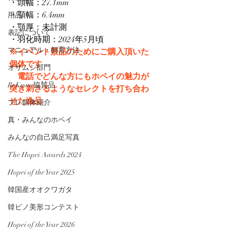
・頭幅：27.1mm
・顎幅：6.4mm
用品
・顎厚：未計測
表記について
・羽化時期：2024年5月頃
マニュアル・飼育方法
※イベント景品のためにご購入頂いた
個体です
オサムシ部門
　電話でどんな方にもホペイの魅力が
BeKuwa協賛品
突き刺さるようなセレクトを打ち合わ
せた逸品
プレ個体紹介
真・みんなのホペイ
みんなの自己満足写真
The Hopei Awards 2024
Hopei of the Year 2025
韓国産オオクワガタ
韓ビノ美形コンテスト
Hopei of the Year 2026