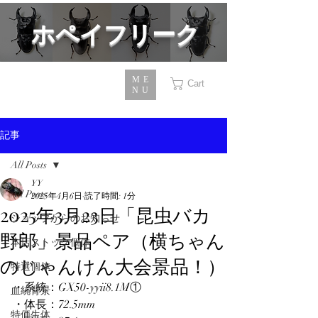
​ホペイフリーク
ME
Cart
NU
記事
All Posts
YY
All Posts
2025年4月6日
読了時間: 1分
2025年3月23日「昆虫バカ
ショップからのお知らせ
野郎」景品ペア（横ちゃん
本店ストック個体
のじゃんけん大会景品！）
特選個体
・系統：GX50-yyii8.1M① 
血統背景
・体長：72.5mm
特価生体