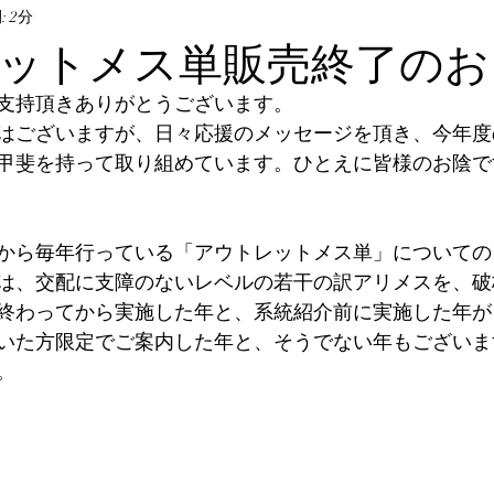
ル・飼育方法
 2分
オサムシ部門
BeKuwa協賛品
ットメス単販売終了のお
支持頂きありがとうございます。
んなの自己満足写真
The Hopei Awards 2024
Hop
はございますが、日々応援のメッセージを頂き、今年度
甲斐を持って取り組めています。ひとえに皆様のお陰で
ビノ美形コンテスト
Hopei of the Year 2026
ホペ
4年から毎年行っている「アウトレットメス単」について
は、交配に支障のないレベルの若干の訳アリメスを、破
終わってから実施した年と、系統紹介前に実施した年が
いた方限定でご案内した年と、そうでない年もございま
。