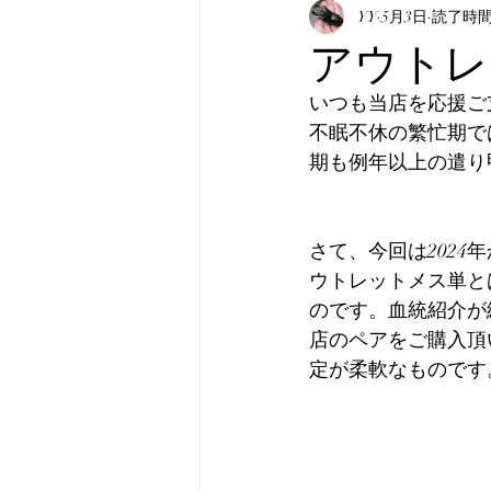
表記について
YY
5月3日
マニュア
読了時間:
アウトレ
いつも当店を応援ご
真・みんなのホペイ
み
不眠不休の繁忙期で
期も例年以上の遣り
韓国産オオクワガタ
韓
さて、今回は202
ウトレットメス単と
のです。血統紹介が
店のペアをご購入頂
定が柔軟なものです