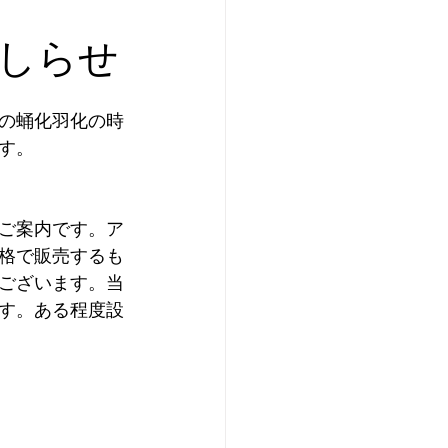
プレ個体紹介
しらせ
ei of the Year 2025
の蛹化羽化の時
す。
イ美形コンテスト
のご案内です。ア
格で販売するも
ございます。当
す。ある程度設