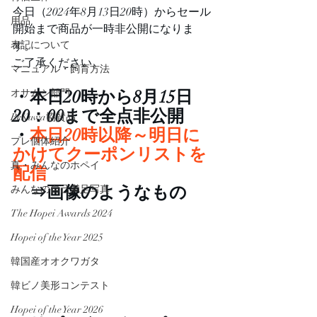
今日（2024年8月13日20時）からセール
用品
開始まで商品が一時非公開になりま
表記について
す。
ご了承ください。 
マニュアル・飼育方法
・本日20時から8月15日
オサムシ部門
20：00まで全点非公開 
BeKuwa協賛品
・
本日20時以降～明日に
プレ個体紹介
かけてクーポンリストを
真・みんなのホペイ
配信
⇒画像のようなもの 
みんなの自己満足写真
The Hopei Awards 2024
Hopei of the Year 2025
韓国産オオクワガタ
韓ビノ美形コンテスト
Hopei of the Year 2026