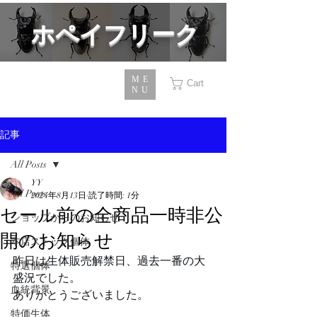
​ホペイフリーク
ME
Cart
NU
記事
All Posts
YY
All Posts
2024年8月13日
読了時間: 1分
セール前の全商品一時非公
ショップからのお知らせ
開のお知らせ
本店ストック個体
昨日は生体販売解禁日、過去一番の大
特選個体
盛況でした。
血統背景
ありがとうございました。
特価生体