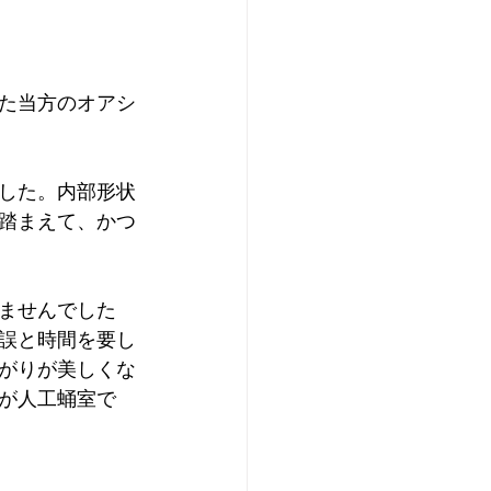
プレ個体紹介
きた当方のオアシ
ei of the Year 2025
ました。内部形状
イ美形コンテスト
踏まえて、かつ
ませんでした
誤と時間を要し
がりが美しくな
が人工蛹室で