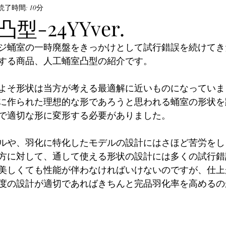
ル・飼育方法
読了時間: 10分
オサムシ部門
BeKuwa協賛品
-24YYver.
ポンジ蛹室の一時廃盤をきっかけとして試行錯誤を続けて
んなの自己満足写真
The Hopei Awards 2024
Hop
する商品、人工蛹室凸型の紹介です。
、およそ形状は当方が考える最適解に近いものになってい
ビノ美形コンテスト
Hopei of the Year 2026
ホペ
に作られた理想的な形であろうと思われる蛹室の形状を
で適切な形に変形する必要がありました。
ルや、羽化に特化したモデルの設計にはさほど苦労をし
方に対して、通して使える形状の設計には多くの試行錯
美しくても性能が伴わなければいけないのですが、仕上
度の設計が適切であればきちんと完品羽化率を高めるの