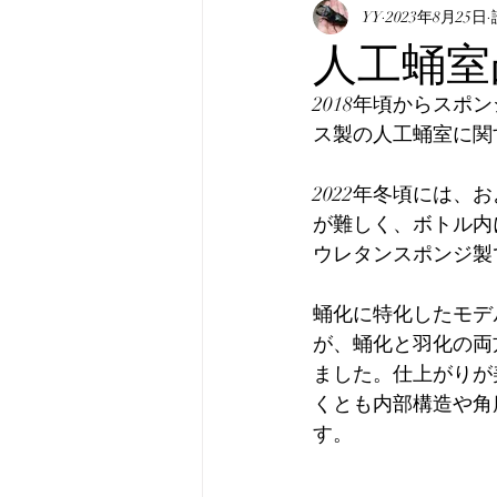
表記について
YY
2023年8月25日
マニュア
人工蛹室凸型
2018年頃からス
真・みんなのホペイ
み
ス製の人工蛹室に関
2022年冬頃には
韓国産オオクワガタ
韓
が難しく、ボトル内
ウレタンスポンジ製
蛹化に特化したモデ
が、蛹化と羽化の両
ました。仕上がりが
くとも内部構造や角
す。