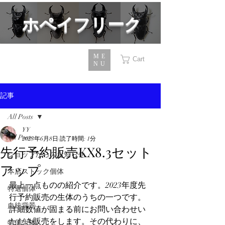
​ホペイフリーク
ME
Cart
NU
記事
All Posts
YY
All Posts
2023年6月8日
読了時間: 1分
先行予約販売KX8.3セット
ショップからのお知らせ
アップ
本店ストック個体
最上一点ものの紹介です。2023年度先
特選個体
行予約販売の生体のうちの一つです。
血統背景
詳細数値が固まる前にお問い合わせい
ただき販売をします。その代わりに、
特価生体