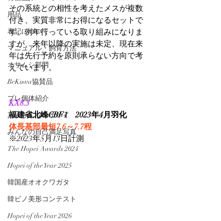
その系統との相性を考えたメスが複数
用品
付き、実質非常にお得になるセットで
表記について
す。例年行っている取り組みになりま
すが、来年以降の実施は未定、現在来
マニュアル・飼育方法
年は先行予約を原則承らない方向で考
オサムシ部門
えています。
BeKuwa協賛品
プレ個体紹介
KX8.3
福建省北峰CBF1　2023年4月羽化
真・みんなのホペイ
体長基部最短7.6～7.7程
みんなの自己満足写真
※2023年5月13日計測
The Hopei Awards 2024
Hopei of the Year 2025
韓国産オオクワガタ
韓ビノ美形コンテスト
Hopei of the Year 2026