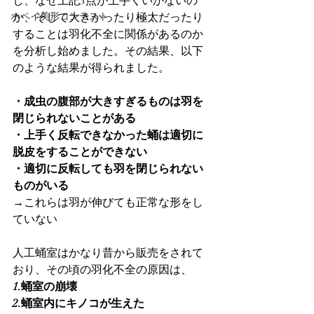
し、なぜ上記3点が上手くいかないの
ホペイ美形コンテスト
か、そして大きかったり極太だったり
することは羽化不全に関係があるのか
を分析し始めました。その結果、以下
のような結果が得られました。
・成虫の腹部が大きすぎるものは羽を
閉じられないことがある
・上手く反転できなかった蛹は適切に
脱皮をすることができない
・適切に反転しても羽を閉じられない
ものがいる
→これらは羽が伸びても正常な形をし
ていない
人工蛹室はかなり昔から販売をされて
おり、その頃の羽化不全の原因は、
1.蛹室の崩壊
2.蛹室内にキノコが生えた