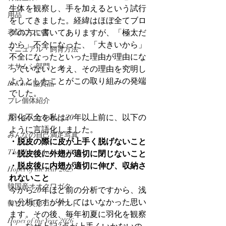
生体を観察し、手を加えるという試行
用品
をしてきました。経緯はほぼ全てブロ
表記について
グの方に書いてありますが、「極太だ
から」不全になった、「大きいから」
マニュアル・飼育方法
不全になったといった理由が理由にな
オサムシ部門
っていないと考え、その理由を究明し
ようとしたことがこの取り組みの発端
BeKuwa協賛品
でした。
プレ個体紹介
羽化不全を私は20年以上前に、以下の
真・みんなのホペイ
ように言語化しました。
みんなの自己満足写真
・脱皮の際に皮が上手く脱げないこと
The Hopei Awards 2024
・脱皮後に外翅が適切に閉じないこと
・脱皮後に内翅が適切に伸び、収納さ
Hopei of the Year 2025
れないこと
韓国産オオクワガタ
今から20年ほど前の分析ですから、浅
い分析ですが外してはいなかった思い
韓ビノ美形コンテスト
ます。その後、毎年初夏に羽化を観察
Hopei of the Year 2026