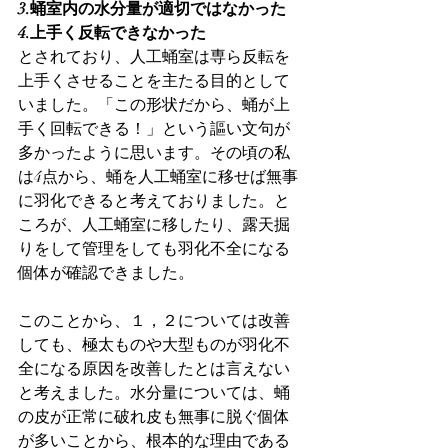
3.蛹室内の水分量が適切ではなかった
4.上手く反転できなかった
とされており、人工蛹室は専ら反転を
上手くさせることを主たる目的として
いました。「この形状だから、蛹が上
手く回転できる！」という謳い文句が
多かったように思います。その頃の私
は4点から、蛹を人工蛹室に移せば無事
に羽化できると考えておりました。と
ころが、人工蛹室に移したり、露天掘
りをして管理をしても羽化不全になる
個体が確認できました。
このことから、１，２については改善
しても、極太ものや大型ものが羽化不
全になる原因を改善したとは言えない
と考えました。水分量については、蛹
の皮が正常に破れ皮も無事に脱ぐ個体
が多いことから、根本的な理由である