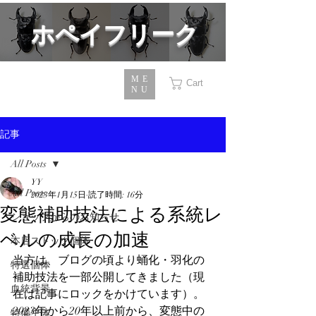
​ホペイフリーク
ME
Cart
NU
記事
All Posts
YY
All Posts
2023年1月15日
読了時間: 16分
変態補助技法による系統レ
ショップからのお知らせ
ベルの成長の加速
本店ストック個体
当方は、ブログの頃より蛹化・羽化の
特選個体
補助技法を一部公開してきました（現
血統背景
在は記事にロックをかけています）。
2023年から20年以上前から、変態中の
特価生体