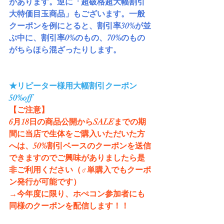
があります。逆に「超破格超大幅割引
大特価目玉商品」もございます。一般
クーポンを例にとると、割引率30%が並
ぶ中に、割引率0%のもの、70%のもの
がちらほら混ざったりします。
★リピーター様用大幅割引クーポン
50%off
【ご注意】
6月18日の商品公開からSALEまでの期
間に当店で生体をご購入いただいた方
へは、50%割引ベースのクーポンを送信
できますのでご興味がありましたら是
非ご利用ください（♂単購入でもクーポ
ン発行が可能です）
→今年度に限り、ホぺコン参加者にも
同様のクーポンを配信します！！