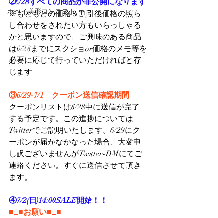
➁6/28すべての商品が非公開になります
ホペイ美形コンテスト
※もともとの価格＆割引後価格の照ら
し合わせをされたい方もいらっしゃる
かと思いますので、ご興味のある商品
は6/28までにスクショor価格のメモ等を
必要に応じて行っていただければと存
じます
③6/29-7/1　クーポン送信確認期間
クーポンリストは6/28中に送信が完了
する予定です。この進捗については
Twitterでご説明いたします。6/29にク
ーポンが届かなかなった場合、大変申
し訳ございませんがTwitter-DMにてご
連絡ください。すぐに送信させて頂き
ます。
④7/2(日)14:00SALE開始！！
■□■お願い■□■