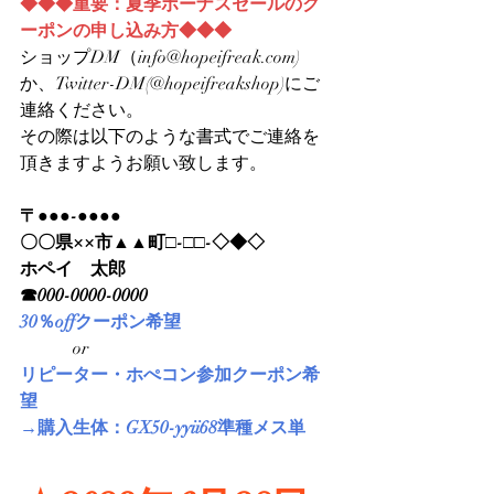
◆◆◆重要：夏季ボーナスセールのク
ーポンの申し込み方◆◆◆
ショップDM（info@hopeifreak.com)
か、Twitter-DM(@hopeifreakshop)にご
連絡ください。
その際は以下のような書式でご連絡を
頂きますようお願い致します。
〒●●●-●●●●
〇〇県××市▲▲町□-□□-◇◆◇
ホペイ　太郎
☎000-0000-0000
30％offクーポン希望
　　　or
リピーター・ホぺコン参加クーポン希
望
→購入生体：GX50-yyii68準種メス単