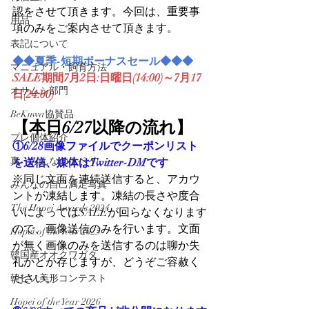
認をさせて頂きます。今回は、重要事
用品
項のみをご案内させて頂きます。
表記について
◆◆夏季-短期ボーナスセール◆◆◆
マニュアル・飼育方法
SALE期間7月2日:日曜日(14:00)～7月17
オサムシ部門
日(24:00)
BeKuwa協賛品
【本日6/27以降の流れ】
プレ個体紹介
①6/28画像ファイルでクーポンリスト
真・みんなのホペイ
を送信、媒体はTwitter-DMです
※同じ文面を連続送信すると、アカウ
みんなの自己満足写真
ントが凍結します。凍結の長さや度合
The Hopei Awards 2024
いによってはSALEが回らなくなります
ので、画像送信のみを行います。文面
Hopei of the Year 2025
が無く画像のみを送信するのは聊か失
韓国産オオクワガタ
礼かとか存じますが、どうぞご容赦く
ださい。
韓ビノ美形コンテスト
Hopei of the Year 2026