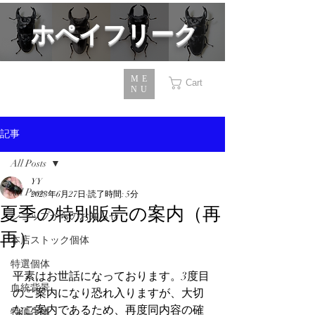
​ホペイフリーク
ME
Cart
NU
記事
All Posts
YY
All Posts
2023年6月27日
読了時間: 5分
夏季の特別販売の案内（再
ショップからのお知らせ
再）
本店ストック個体
特選個体
平素はお世話になっております。3度目
血統背景
のご案内になり恐れ入りますが、大切
なご案内であるため、再度同内容の確
特価生体