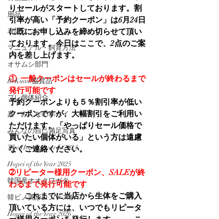
りセールがスタートしております。割
用品
引率が高い「予約クーポン」は6月24日
表記について
に既にお申し込みを締め切らせて頂い
ております。今日はここで、2点のご案
マニュアル・飼育方法
内を差し上げます。
オサムシ部門
①  一般クーポンはセールが終わるまで
BeKuwa協賛品
発行可能です
プレ個体紹介
予約クーポンよりも５％割引率が低い
クーポンですが、大幅割引をご利用い
真・みんなのホペイ
ただけます。「やっぱりセール価格で
みんなの自己満足写真
買いたい個体がいる」という方は遠慮
The Hopei Awards 2024
なくご連絡ください。
Hopei of the Year 2025
➁リピーター様用クーポン、SALEが終
韓国産オオクワガタ
わるまで発行可能です
　　これまでに当店から生体をご購入
韓ビノ美形コンテスト
頂いている方には、いつでもリピータ
Hopei of the Year 2026