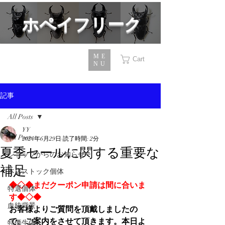
​ホペイフリーク
ME
Cart
NU
記事
All Posts
YY
All Posts
2024年6月29日
読了時間: 2分
夏季セールに関する重要な
ショップからのお知らせ
補足
本店ストック個体
◆◇◆まだクーポン申請は間に合いま
特選個体
す◆◇◆
血統背景
お客様よりご質問を頂戴しましたの
で、ご案内をさせて頂きます。本日よ
特価生体