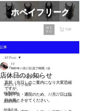
​ホペイフリーク
ME
Cart
NU
記事
All Posts
YY
All Posts
2025年11月27日
読了時間: 1分
店休日のお知らせ
ショップからのお知らせ
直前（当日）のご案内になり大変恐縮
本店ストック個体
ですが、
特選個体
体調不良・通院のため、11月27日は臨
時休業とさせてください。
血統背景
特価生体