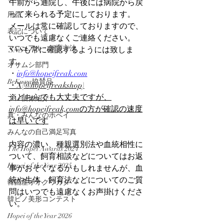
午前から通院し、午後には病院から戻
って来られる予定にしております。
用品
メールは常に確認しておりますので、
表記について
いつでも遠慮なくご連絡ください。
マニュアル・飼育方法
SNSも常に確認するようには致しま
す。
オサムシ部門
・
info@hopeifreak.com
BeKuwa協賛品
・X(@hopeifreakshop)
※どちらでも大丈夫ですが、
プレ個体紹介
info@hopeifreak,comの方が確認の速度
真・みんなのホペイ
は早いです
みんなの自己満足写真
内容の濃い、種親選別法や血統相性に
The Hopei Awards 2024
ついて、飼育相談などについてはお返
Hopei of the Year 2025
事がおそくなるかもしれませんが、血
統や生体、飼育法などについてのご質
韓国産オオクワガタ
問はいつでも遠慮なくお声掛けくださ
韓ビノ美形コンテスト
い。
Hopei of the Year 2026