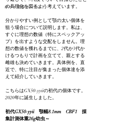
の具現化を図るよう考えています。
ホペイ美形コンテスト
分かりやすい例として顎の太い個体を
狙う場合について説明します。私は、
すぐに理想の数値（特にスペックアッ
プ）を出すような交配をしません。理
想の数値を獲れるまでに、2代か3代か
けるつもりで計画を立てて、親とする
雌雄も決めていきます。具体例を、直
近で、特に注目が集まった個体達を添
えて紹介していきます。
こちらはGX50-yyiiの初代の個体です。
2020年に誕生しました。
初代GX50-yyii　顎幅8.1mm　CBF1　採
集計測体重26g幼虫～