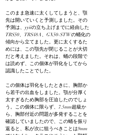
このまま急速に太くしてしまうと、顎
先は開いていくと予測しました。その
予測は、yyiiの立ち上げまでに経由した
TRS50、TRS48A、GX50-STWの蛹化の
傾向から立てました。更に太くするた
めには、この顎先が閉じることが大切
だと考えました。それは、蛹の段階で
は読めず、この個体が羽化をしてから
認識したことでした。
この個体は羽化をしたときに、胸部か
ら若干の出血をしました。顎が分厚く
太すぎるため胸部を圧迫したのでしょ
う。この個体に限らず、7.5mm超級か
ら、胸部付近の問題が多発することを
確認していましたので、この蛹を振り
返ると、私が次に狙うべきことは9mm