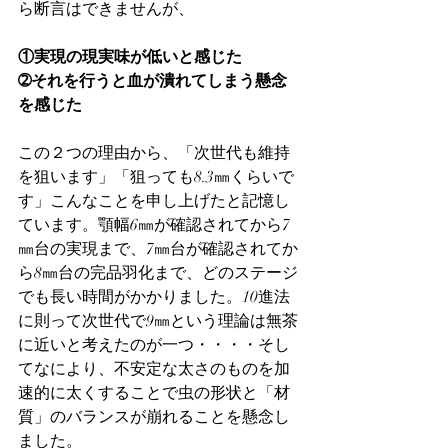
ら断言はできませんが、
①実現の現実味が低いと感じた
➁それを行うと血が潰れてしまう懸念
を感じた
この２つの理由から、「次世代も維持
を狙います」「狙っても8.3㎜くらいで
す」こんなことを申し上げたと記憶し
ています。顎幅6㎜が確認されてから7
㎜台の実現まで、7㎜台が確認されてか
ら8㎜台の完品羽化まで、どのステージ
でも長い時間がかかりました。10進法
に則って次世代で9㎜という理論は無茶
に近いと考えたのが一つ・・・・そし
てなにより、不安定な太さのものを加
速的に太くすることで虫の形状と「材
質」のバランスが崩れることを懸念し
ました。