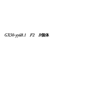
GX50-yyii8.1　F2　B個体