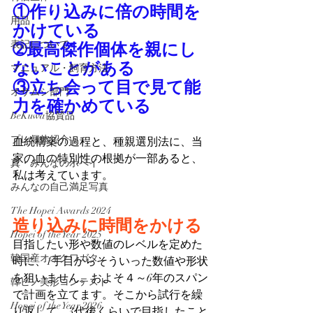
①作り込みに倍の時間を
用品
かけている
表記について
➁最高傑作個体を親にし
ないことがある
マニュアル・飼育方法
③立ち会って目で見て能
オサムシ部門
力を確かめている
BeKuwa協賛品
プレ個体紹介
血統構築の過程と、種親選別法に、当
家の血の特別性の根拠が一部あると、
真・みんなのホペイ
私は考えています。
みんなの自己満足写真
The Hopei Awards 2024
造り込みに時間をかける
Hopei of the Year 2025
目指したい形や数値のレベルを定めた
韓国産オオクワガタ
時に、1手目からそういった数値や形状
を狙いません。およそ４～6年のスパン
韓ビノ美形コンテスト
で計画を立てます。そこから試行を繰
Hopei of the Year 2026
り返して、3代後くらいで目指したこと