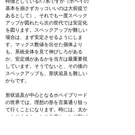
特徴としている8.1系ですが（ホペイの
基本を崩さずカッコいいのは大前提で
あるとして）、それでも一度スペック
アップが図れたら次の世代では安定化
を図ります。スペックアップが難しい
場合は、まず安定させるようにしま
す。マックス数値を出せた個体より
も、系統全体を見て伸びしろがある
か、安定感があるかを当方は最重要視
しています。そうでないと、その後の
スペックアップも、形状追及も難しい
からです。
形状追及が中心となるホペイブリード
の世界では、理想の形を言葉通り狙っ
て行くことになります。時には、太か
ったり大きかったり分厚かったり顎が
曲がっていたりと天然個体には中々見
られないような形状変形を視野に入れ