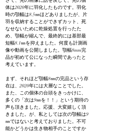
さて、先の画像に話を戻して、先の個
体は2020年に羽化したものです。羽化
時の顎幅は8.5㎜ほどありましたが、片
羽を収納することができずカット、死
なせないために乾燥処置を行ったた
め、顎幅が縮んで、最終的には基部最
短幅8.1㎜を抑えました。何度も計測画
像や動画を公開しました。顎幅8mm完
品が初めて公になった瞬間であったと
考えています。
まず、それほど顎幅8㎜の完品という存
在は、2020年には大層なことでした。
また、この個体の台頭をきっかけに、
多くの「次は9㎜を！！」という期待の
声も頂きました。応援、大変嬉しく頂
きました。が、私としては次の顎幅は9
㎜ではないと考えておりました。不可
能かどうかは生き物相手のことですか