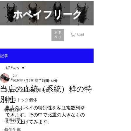
​ホペイフリーク
ME
Cart
NU
記事
All Posts
YY
All Posts
2023年1月7日
読了時間: 19分
当店の血統（系統）群の特
ショップからのお知らせ
別性
本店ストック個体
当店のホペイの特別性を私は複数列挙
特選個体
できます。その中で比重の大きなもの
血統背景
を二つ上げてみます。
特価生体