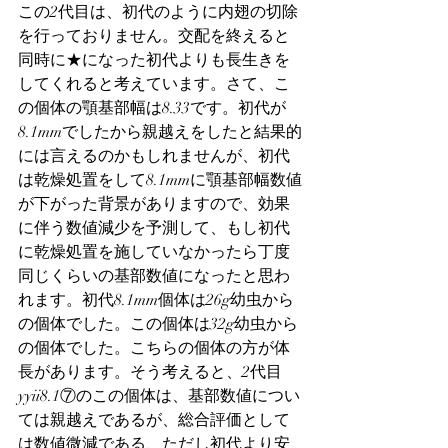
この2代目は、初代のように内翅の切除
を行っておりません。交配を終えると
同時に★になった初代よりも長生きを
してくれると考えています。さて、こ
の個体の顎基部幅は8.33です。初代が
8.1mmでしたから親越えをしたと結果的
には言えるのかもしれませんが、初代
は乾燥処置をして8.1mmに顎基部幅数値
が下がった背景がありますので、効果
に伴う数値減少を予測して、もし初代
に乾燥処置を施していなかったら丁度
同じくらいの基部数値になったと思わ
れます。初代8.1mm個体は26g幼虫から
の個体でした。この個体は32g幼虫から
の個体でした。こちらの個体の方が体
長があります。そう考えると、2代目
yyii8.1⑦のこの個体は、基部数値につい
ては親越えであるが、総合評価として
は数値微減である、ただし初代より安