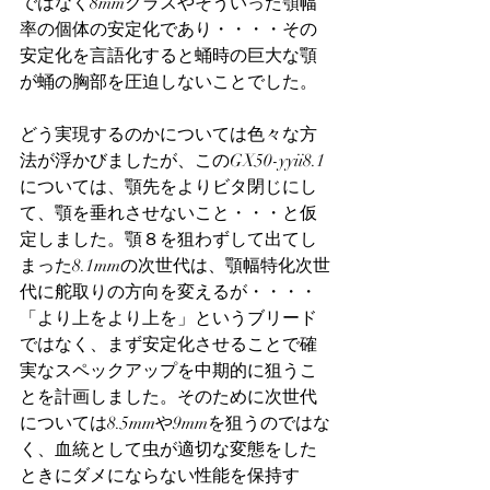
ではなく8mmクラスやそういった顎幅
率の個体の安定化であり・・・・その
安定化を言語化すると蛹時の巨大な顎
が蛹の胸部を圧迫しないことでした。
どう実現するのかについては色々な方
法が浮かびましたが、このGX50-yyii8.1
については、顎先をよりビタ閉じにし
て、顎を垂れさせないこと・・・と仮
定しました。顎８を狙わずして出てし
まった8.1mmの次世代は、顎幅特化次世
代に舵取りの方向を変えるが・・・・
「より上をより上を」というブリード
ではなく、まず安定化させることで確
実なスペックアップを中期的に狙うこ
とを計画しました。そのために次世代
については8.5mmや9mmを狙うのではな
く、血統として虫が適切な変態をした
ときにダメにならない性能を保持す