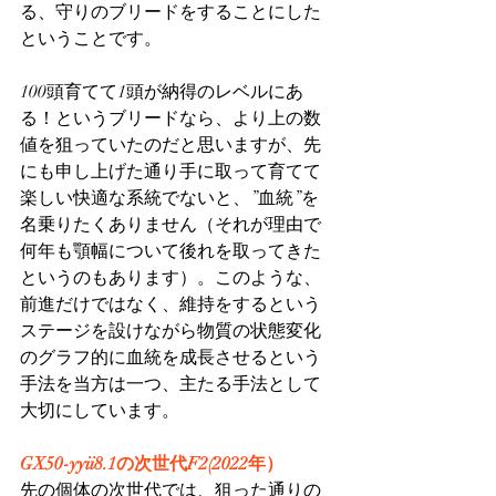
る、守りのブリードをすることにした
ということです。
100頭育てて1頭が納得のレベルにあ
る！というブリードなら、より上の数
値を狙っていたのだと思いますが、先
にも申し上げた通り手に取って育てて
楽しい快適な系統でないと、”血統”を
名乗りたくありません（それが理由で
何年も顎幅について後れを取ってきた
というのもあります）。このような、
前進だけではなく、維持をするという
ステージを設けながら物質の状態変化
のグラフ的に血統を成長させるという
手法を当方は一つ、主たる手法として
大切にしています。
GX50-yyii8.1の次世代F2(2022年）
先の個体の次世代では、狙った通りの