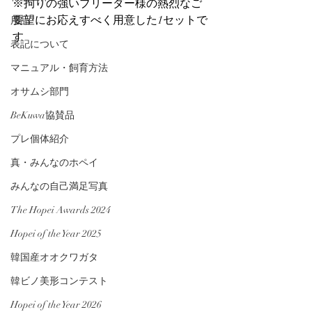
※拘りの強いブリーダー様の熱烈なご
要望にお応えすべく用意した1セットで
用品
す
表記について
マニュアル・飼育方法
オサムシ部門
BeKuwa協賛品
プレ個体紹介
真・みんなのホペイ
みんなの自己満足写真
The Hopei Awards 2024
Hopei of the Year 2025
韓国産オオクワガタ
韓ビノ美形コンテスト
Hopei of the Year 2026