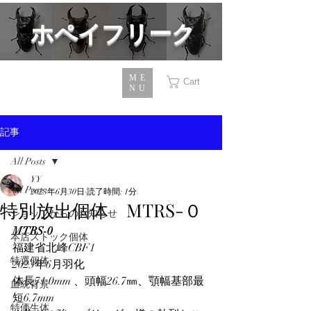
​ホペイフリーク
ME
Cart
NU
記事
All Posts
YY
All Posts
2023年6月30日
読了時間: 1分
特別放出個体 MTRS-０
ショップからのお知らせ
MTRS-0
本店ストック個体
福建省北峰CBF1　
特選個体
2023年6月羽化
体長71.0mm 、頭幅26.7㎜、顎幅基部最
血統背景
短6.7mm
特価生体