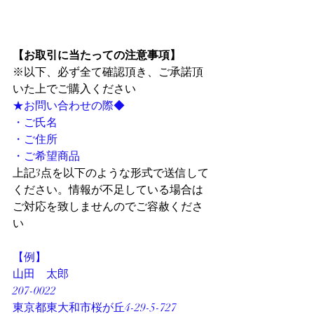
【お取引に当たっての注意事項】
※以下、必ず全て確認頂き、ご承諾頂
いた上でご購入ください
★お問い合わせの際◆
・ご氏名
・ご住所
・ご希望商品
上記3点を以下のような形式で送信して
ください。情報が不足している場合は
ご対応を致しませんのでご容赦くださ
い
【例】
山田　太郎
207-0022
東京都東大和市桜が丘4-29-5-727