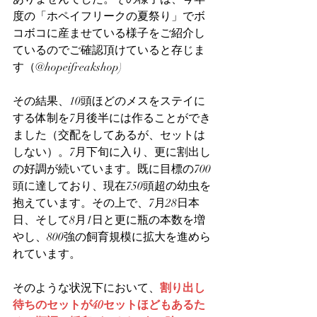
度の「ホペイフリークの夏祭り」でボ
コボコに産ませている様子をご紹介し
ているのでご確認頂けていると存じま
す（@hopeifreakshop)
その結果、10頭ほどのメスをステイに
する体制を7月後半には作ることができ
ました（交配をしてあるが、セットは
しない）。7月下旬に入り、更に割出し
の好調が続いています。既に目標の700
頭に達しており、現在750頭超の幼虫を
抱えています。その上で、7月28日本
日、そして8月1日と更に瓶の本数を増
やし、800強の飼育規模に拡大を進めら
れています。
そのような状況下において、
割り出し
待ちのセットが40セットほどもあるた