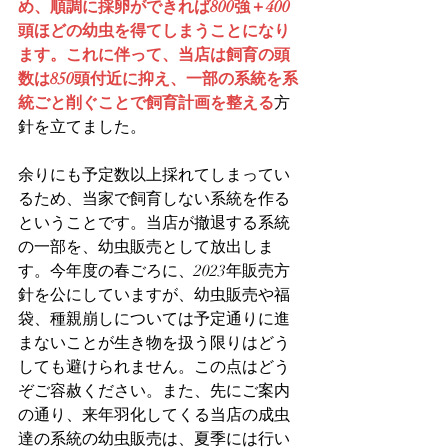
め、順調に採卵ができれば800強＋400
頭ほどの幼虫を得てしまうことになり
ます。これに伴って、当店は飼育の頭
数は850頭付近に抑え、一部の系統を系
統ごと削ぐことで飼育計画を整える
方
針を立てました。
余りにも予定数以上採れてしまってい
るため、当家で飼育しない系統を作る
ということです。当店が撤退する系統
の一部を、幼虫販売として放出しま
す。今年度の春ごろに、2023年販売方
針を公にしていますが、幼虫販売や福
袋、種親崩しについては予定通りに進
まないことが生き物を扱う限りはどう
しても避けられません。この点はどう
ぞご容赦ください。また、先にご案内
の通り、来年羽化してくる当店の成虫
達の系統の幼虫販売は、夏季には行い