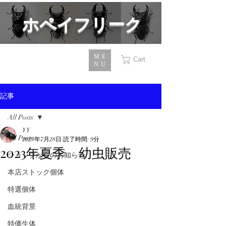
​ホペイフリーク
ME
Cart
NU
記事
All Posts
YY
All Posts
2023年7月28日
読了時間: 9分
2023年夏季 幼虫販売
ショップからのお知らせ
本店ストック個体
特選個体
血統背景
特価生体