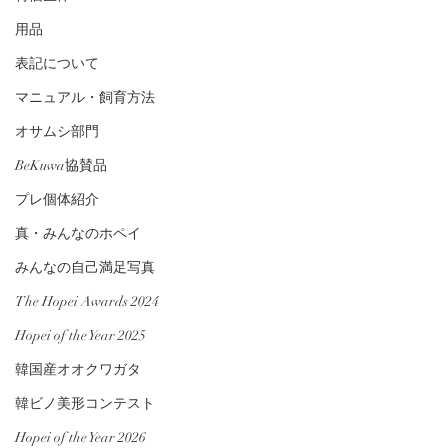
用品
表記について
マニュアル・飼育方法
オサムシ部門
BeKuwa協賛品
プレ個体紹介
真・みんなのホペイ
みんなの自己満足写真
The Hopei Awards 2024
Hopei of the Year 2025
韓国産オオクワガタ
韓ビノ美形コンテスト
Hopei of the Year 2026