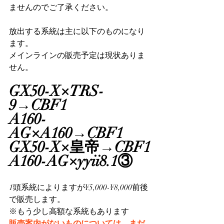
ませんのでご了承ください。
放出する系統は主に以下のものになり
ます。
メインラインの販売予定は現状ありま
せん。
GX50-X×TRS-
9→CBF1
A160-
AG×A160→CBF1
GX50-X×皇帝→CBF1
A160-AG×yyii8.1③
1頭系統によりますが¥5,000-¥8,000前後
で販売します。
※もう少し高額な系統もあります
販売案内がないものについては、まだ