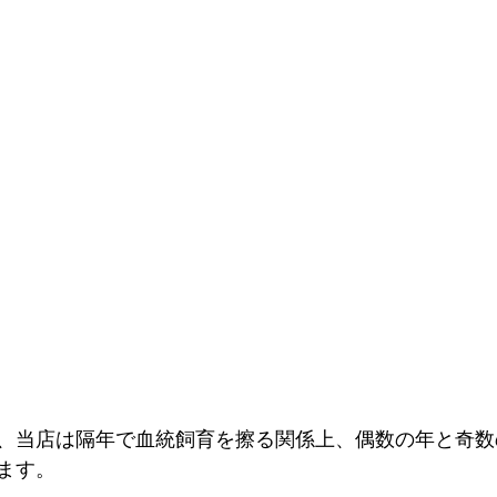
すが、当店は隔年で血統飼育を擦る関係上、偶数の年と奇
ます。