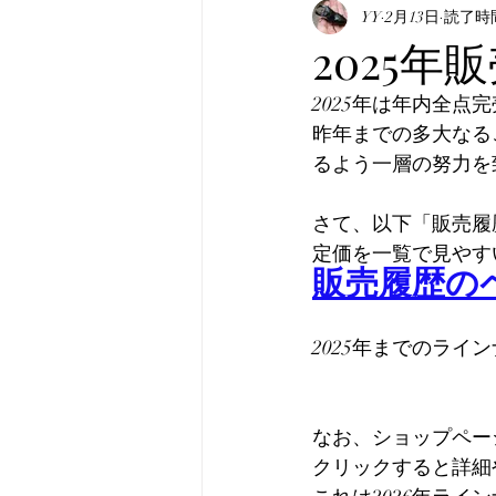
表記について
YY
2月13日
マニュア
読了時間
2025
2025年は年内全点
真・みんなのホペイ
み
昨年までの多大なる
るよう一層の努力を
韓国産オオクワガタ
韓
さて、以下「販売履
定価を一覧で見やす
販売履歴の
2025年までのラ
なお、ショップペー
クリックすると詳細