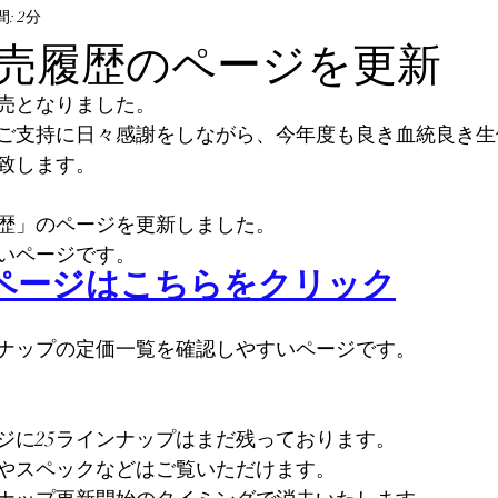
ル・飼育方法
: 2分
オサムシ部門
BeKuwa協賛品
年販売履歴のページを更新
完売となりました。
んなの自己満足写真
The Hopei Awards 2024
Hop
ご支持に日々感謝をしながら、今年度も良き血統良き生
致します。
ビノ美形コンテスト
Hopei of the Year 2026
ホペ
歴」のページを更新しました。
いページです。
ページはこちらをクリック
インナップの定価一覧を確認しやすいページです。
ジに25ラインナップはまだ残っております。
やスペックなどはご覧いただけます。