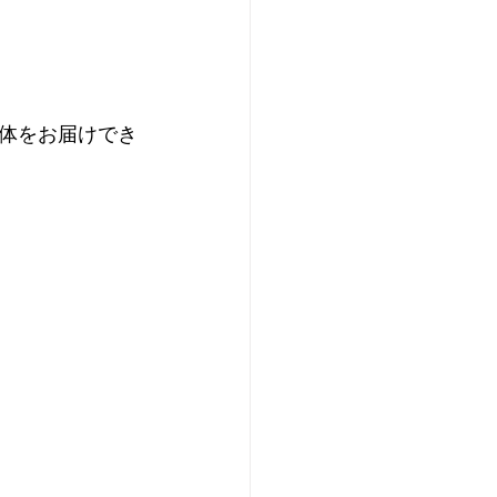
プレ個体紹介
ei of the Year 2025
体をお届けでき
イ美形コンテスト