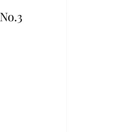
プレ個体紹介
o.3
ei of the Year 2025
イ美形コンテスト