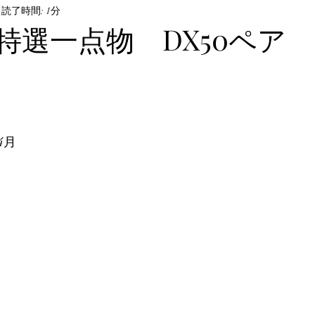
ル・飼育方法
読了時間: 1分
オサムシ部門
BeKuwa協賛品
特選一点物 DX50ペア N
んなの自己満足写真
The Hopei Awards 2024
Hop
ビノ美形コンテスト
Hopei of the Year 2026
ホペ
4月