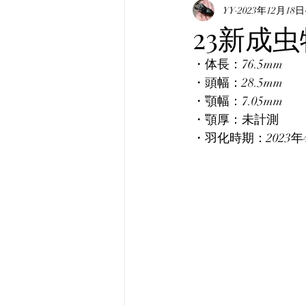
表記について
YY
2023年12月18日
マニュア
23新成虫
・体長：76.5mm
真・みんなのホペイ
み
・頭幅：28.5mm
・顎幅：7.05mm
・顎厚：未計測
韓国産オオクワガタ
韓
・羽化時期：2023年