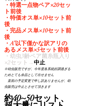
・特選一点物ペア×20セッ
ト前後
・特価オス単×10セット前
後
・完品メス単×10セット前
後
・A’以下僅かな訳アリの
あるメス単×5セット前後
・幼虫3齢ペア菌糸瓶入り
×2セット→
中止
※幼虫販売ですが、今年度各系統好調過ぎる
ためとても余品として出せません
　直前の予定変更で申し訳ありませんが、幼
虫販売は中止とさせて頂きます
約40~50セット、
超大量にリスト