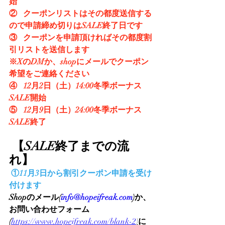
始
②   クーポンリストはその都度送信する
ので申請締め切りはSALE終了日です
③   クーポンを申請頂ければその都度割
引リストを送信します
※XのDMか、shopにメールでクーポン
希望をご連絡ください
④   12月2日（土）14:00冬季ボーナス
SALE開始
⑤   12月9日（土）24:00冬季ボーナス
SALE終了
【SALE終了までの流
れ】
①11月3日から割引クーポン申請を受け
付けます
Shopのメール(
info@hopeifreak.com
)か、
お問い合わせフォーム
(
https://www.hopeifreak.com/blank-2
)
に