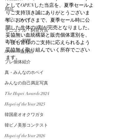
としてOPENした当店を、夏季セールよ
用品
りご支持頂き誠にありがとうございま
表記について
す。おかげさまで、夏季セール時に公
開した生体の9割が完売となりました。
マニュアル・飼育方法
妥協無い血統構築と販売個体選別を、
オサムシ部門
今後も皆様のご支持に応えられるよう
妥協無く取り組んでいく所存でござい
BeKuwa協賛品
ます。
プレ個体紹介
真・みんなのホペイ
みんなの自己満足写真
The Hopei Awards 2024
Hopei of the Year 2025
韓国産オオクワガタ
韓ビノ美形コンテスト
Hopei of the Year 2026