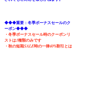
◆◆◆重要：冬季ボーナスセールのク
ーポン◆◆◆
・冬季ボーナスセール時のクーポンリ
ストは1種類のみです
・秋の短期SALE時の一律40%割引とは
割引率が変わります
※一定の割引率のクーポンリストでは
ありません。商品1つ1つに対してクー
ポンコードがあります。
・「割引なし商品」
・「低割引率商品」
・「超破格超大幅割引大特価目玉商
品」
をご用意します。割引率は0%～80%で
す。