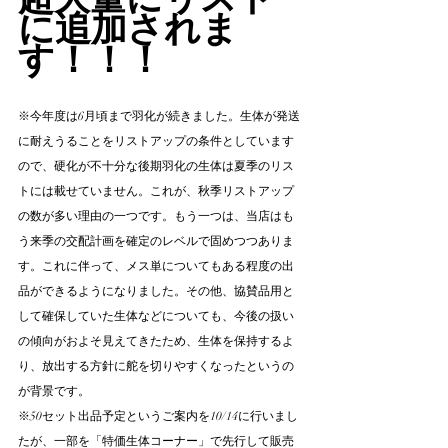
に追加されま
す！！！
※今年度は6月頃まで羽化が続きました。生体が発送
に耐えうることをリストアップの条件としています
ので、硬化が不十分な後期羽化の生体は夏季のリス
トには載せていません。これが、秋季リストアップ
の数が多い理由の一つです。もう一つは、当店はも
う来季の交配計画を確定のレベルで固めつつありま
す。これに伴って、メス単についてもある程度の出
品ができるようになりました。その他、協賛品用と
して確保していた生体などについても、今後の扱い
の傾向がおよそ見えてきたため、生体を保持するよ
り、放出する方針に舵を切りやすくなったというの
が背景です。
※50セット出品予定というご案内を10/14に行いまし
たが、一部を「特価生体コーナー」で先行して販売