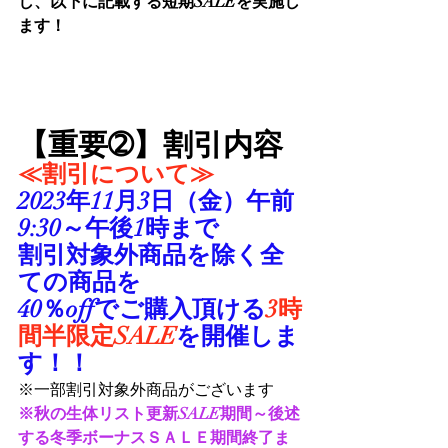
し、以下に記載する短期SALEを実施し
ます！
【重要➁】割引内容
≪割引について≫
2023年11月3日（金）午前
9:30～午後1時まで
割引対象外商品を除く全
ての商品を
40％offでご購入頂ける
3時
間半限定SALE
を開催しま
す！！
※一部割引対象外商品がございます
※秋の生体リスト更新SALE期間～後述
する冬季ボーナスＳＡＬＥ期間終了ま