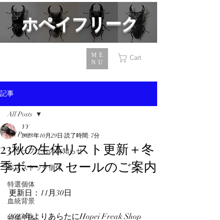
​ホペイフリーク
ME
Cart
NU
記事
All Posts
YY
All Posts
2023年10月29日
読了時間: 7分
23秋の生体リスト更新＋冬
ショップからのお知らせ
季ボーナスセールのご案内
本店ストック個体
特選個体
更新日：11月30日
血統背景
2023年よりあらたにHopei Freak Shop
特価生体