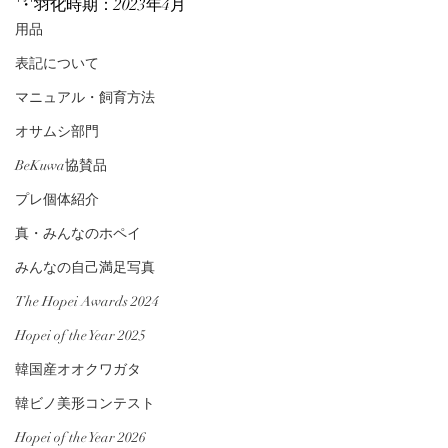
・羽化時期：2023年4月
用品
表記について
マニュアル・飼育方法
オサムシ部門
BeKuwa協賛品
プレ個体紹介
真・みんなのホペイ
みんなの自己満足写真
The Hopei Awards 2024
Hopei of the Year 2025
韓国産オオクワガタ
韓ビノ美形コンテスト
Hopei of the Year 2026