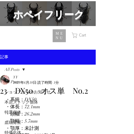
​ホペイフリーク
ME
Cart
NU
記事
All Posts
YY
All Posts
2023年6月18日
読了時間: 1分
23 DX50 オス単 No.2
ショップからのお知らせ
・系統：DX50
本店ストック個体
・体長：72.1mm
特選個体
・頭幅：26.2mm
・顎幅：5.7mm
血統背景
・顎厚：未計測
特価生体