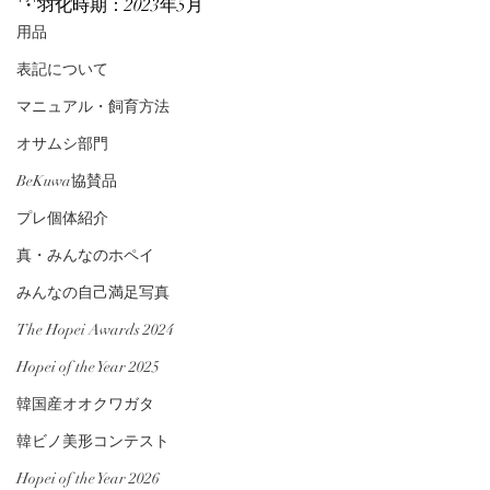
・羽化時期：2023年5月
用品
表記について
マニュアル・飼育方法
オサムシ部門
BeKuwa協賛品
プレ個体紹介
真・みんなのホペイ
みんなの自己満足写真
The Hopei Awards 2024
Hopei of the Year 2025
韓国産オオクワガタ
韓ビノ美形コンテスト
Hopei of the Year 2026