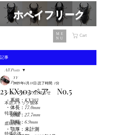
​ホペイフリーク
ME
Cart
NU
記事
All Posts
YY
All Posts
2023年6月18日
読了時間: 1分
23 KX303 ペア No.5
ショップからのお知らせ
・系統：KX303
本店ストック個体
・体長：77.0mm
特選個体
・頭幅：27.7mm
・顎幅：6.9mm
血統背景
・顎厚：未計測
特価生体