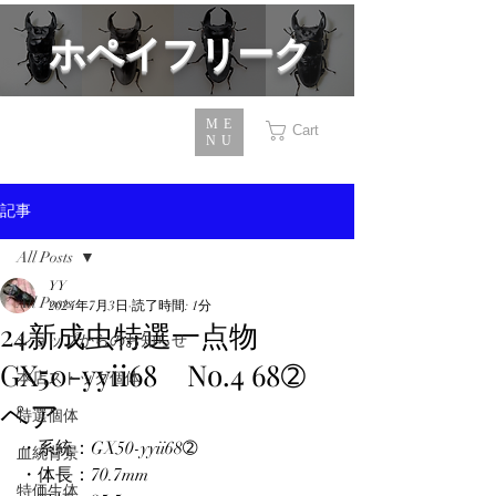
​ホペイフリーク
ME
Cart
NU
記事
All Posts
YY
All Posts
2024年7月3日
読了時間: 1分
24新成虫特選一点物
ショップからのお知らせ
GX50-yyii68 No.4 68➁
本店ストック個体
ペア
特選個体
・系統：GX50-yyii68➁
血統背景
・体長：70.7mm
特価生体