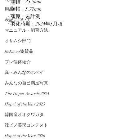
・頭幅：25.5mm
・顎幅：5.77mm
用品
・顎厚：未計測
表記について
・羽化時期：2024年5月頃
マニュアル・飼育方法
オサムシ部門
BeKuwa協賛品
プレ個体紹介
真・みんなのホペイ
みんなの自己満足写真
The Hopei Awards 2024
Hopei of the Year 2025
韓国産オオクワガタ
韓ビノ美形コンテスト
Hopei of the Year 2026