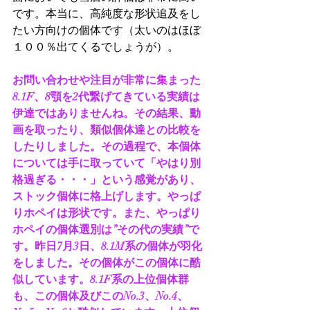
です。本当に、高純度な形状追及をし
たい方向けの個体です（太いのはほぼ
１００％出てくるでしょうが）。
お問い合わせや注目が非常に集まった
8.1F、8顎を2代繋げてきている実績は
伊達ではありませんね。その結果、動
画を取ったり、類似個体達との比較を
したりしました。その過程で、本個体
については手に取っていて「やはり別
格過ぎる・・・」という感覚があり、
ストック個体に格上げします。やっぱ
りホペイは形状です。また、やっぱり
ホペイの個体選別は”その代の実績”で
す。昨日7月3日、8.1M系の個体が羽化
をしました。その個体がこの個体に酷
似しています。8.1F系の上位個体群
も、この個体及びこのNo.3、No.4、