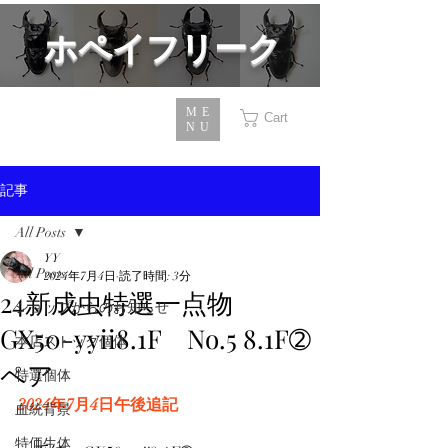
​ホペイフリーク
ME
Cart
NU
記事
All Posts
YY
All Posts
2024年7月4日
読了時間: 3分
24新成虫特選一点物
ショップからのお知らせ
GX50-yyii8.1F No.5 8.1F➁
本店ストック個体
ペア
特選個体
2024年7月4日午後追記
血統背景
特価生体