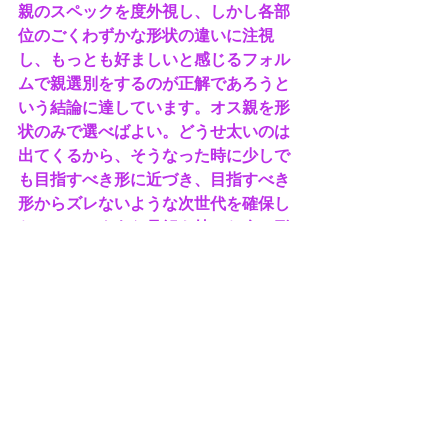
親のスペックを度外視し、しかし各部
位のごくわずかな形状の違いに注視
し、もっとも好ましいと感じるフォル
ムで親選別をするのが正解であろうと
いう結論に達しています。オス親を形
状のみで選べばよい。どうせ太いのは
出てくるから、そうなった時に少しで
も目指すべき形に近づき、目指すべき
形からズレないような次世代を確保し
たい。このような見解を持った今、形
状で最強・スペックでやや弱いと感じ
ていたこの個体は、種親筆頭と言う形
の革命を起こしましたので、販売レべ
ルから種く低レベルに格上げです。
本記事を午前中に記載の後、熱烈なお
得意様よりご連絡を頂き、譲渡相談を
頂きました。既に、本個体を中心とす