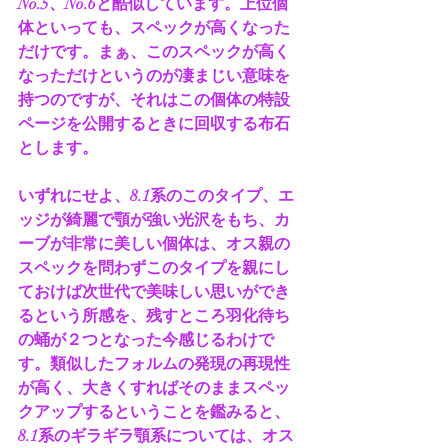
No.5、No.6と酷似しています。上位個
体といっても、スペックが高くなった
だけです。まぁ、このスペックが高く
なっただけというのが凄まじい意味を
持つのですが、それはこの個体の特設
ページを公開するときに回収する布石
とします。
いずれにせよ、8.1系のこのタイプ、エ
ッジが綺麗で顎が強い光沢をもち、カ
ーブが非常に美しい個体は、オス親の
スペックを問わずこのタイプを親にし
ておけば次世代で美味しい思いができ
るという所感を、残すところ羽化待ち
の蛹が２つとなった今感じるわけで
す。類似したフォルムの発現の再現性
が高く、大きくすればそのままスペッ
クアップするということを鑑みると、
8.1系のギラギラ顎系については、オス