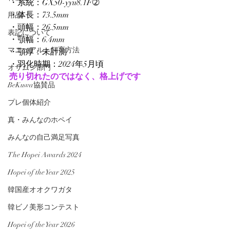
・系統：GX50-yyii8.1F➁
・体長：73.5mm
用品
・頭幅：26.5mm
表記について
・顎幅：6.4mm
マニュアル・飼育方法
・顎厚：未計測
・羽化時期：2024年5月頃
オサムシ部門
売り切れたのではなく、格上げです
BeKuwa協賛品
プレ個体紹介
真・みんなのホペイ
みんなの自己満足写真
The Hopei Awards 2024
Hopei of the Year 2025
韓国産オオクワガタ
韓ビノ美形コンテスト
Hopei of the Year 2026