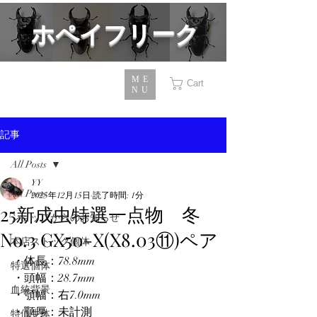
​ホペイフリーク
ME
Cart
NU
記事
All Posts
YY
All Posts
2025年12月15日
読了時間: 1分
25新成虫特選一点物 冬
ショップからのお知らせ
No.3 GX50-X(X8.03⑪)ペア
本店ストック個体
・体長：78.8mm
特選個体
・頭幅：28.7mm
血統背景
・顎幅：右7.0mm
・顎厚：未計測
特価生体