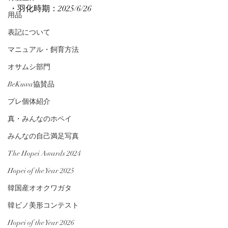
・羽化時期：2025/6/26
用品
表記について
マニュアル・飼育方法
オサムシ部門
BeKuwa協賛品
プレ個体紹介
真・みんなのホペイ
みんなの自己満足写真
The Hopei Awards 2024
Hopei of the Year 2025
韓国産オオクワガタ
韓ビノ美形コンテスト
Hopei of the Year 2026