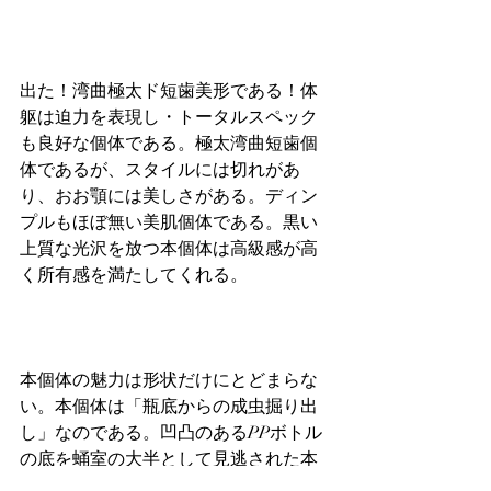
出た！湾曲極太ド短歯美形である！体
躯は迫力を表現し・トータルスペック
も良好な個体である。極太湾曲短歯個
体であるが、スタイルには切れがあ
り、おお顎には美しさがある。ディン
プルもほぼ無い美肌個体である。黒い
上質な光沢を放つ本個体は高級感が高
く所有感を満たしてくれる。
本個体の魅力は形状だけにとどまらな
い。本個体は「瓶底からの成虫掘り出
し」なのである。凹凸のあるPPボトル
の底を蛹室の大半として見逃された本
個体は、体幹の歪みすらきたさず極美