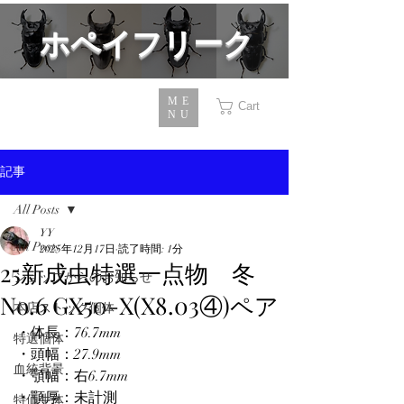
​ホペイフリーク
ME
Cart
NU
記事
All Posts
YY
All Posts
2025年12月17日
読了時間: 1分
25新成虫特選一点物 冬
ショップからのお知らせ
No.6 GX50-X(X8.03④)ペア
本店ストック個体
・体長：76.7mm
特選個体
・頭幅：27.9mm
血統背景
・顎幅：右6.7mm
・顎厚：未計測
特価生体