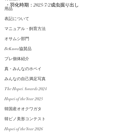
・羽化時期：2025/7/2成虫掘り出し
用品
表記について
マニュアル・飼育方法
オサムシ部門
BeKuwa協賛品
プレ個体紹介
真・みんなのホペイ
みんなの自己満足写真
The Hopei Awards 2024
Hopei of the Year 2025
韓国産オオクワガタ
韓ビノ美形コンテスト
Hopei of the Year 2026