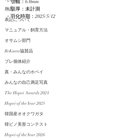
・顎幅：6.0mm
・顎厚：未計測
用品
・羽化時期：2025/5/12
表記について
マニュアル・飼育方法
オサムシ部門
BeKuwa協賛品
プレ個体紹介
真・みんなのホペイ
みんなの自己満足写真
The Hopei Awards 2024
Hopei of the Year 2025
韓国産オオクワガタ
韓ビノ美形コンテスト
Hopei of the Year 2026