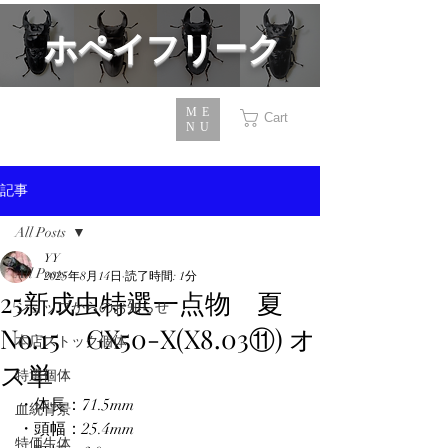
​ホペイフリーク
ME
Cart
NU
記事
All Posts
YY
All Posts
2025年8月14日
読了時間: 1分
25新成虫特選一点物 夏
ショップからのお知らせ
No.15 GX50-X(X8.03⑪) オ
本店ストック個体
ス単
特選個体
・体長：71.5mm
血統背景
・頭幅：25.4mm
特価生体