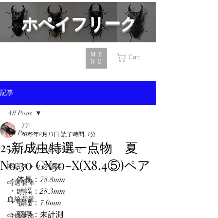
​ホペイフリーク
ME
Cart
NU
記事
All Posts
YY
All Posts
2025年8月13日
読了時間: 1分
25新成虫特選一点物 夏
ショップからのお知らせ
No.30 GX50-X(X8.4⑤)ペア
本店ストック個体
・体長：78.8mm
特選個体
・頭幅：28.3mm
血統背景
・顎幅：7.0mm
・顎厚：未計測
特価生体