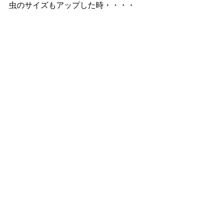
虫のサイズもアップした時・・・・
「フレームの大きさ」がいかに大切か
を痛感するものです。フレームが強力
なX8.4にとって顎８は通過点です。こ
の巨体の懐の深さが、まだまだ先を見
せてくれるわけですから。既に強烈な
蛹を誕生させているブリーダー様へお
勧めの1セット。
特選個体
最新記事
すべて表示