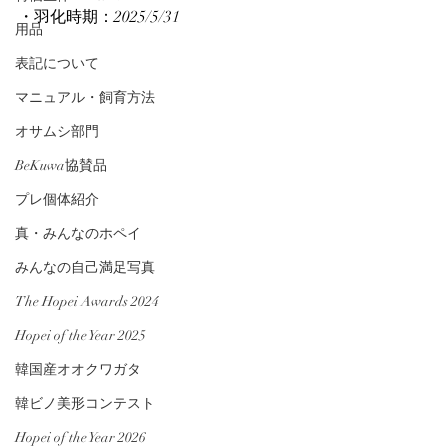
・羽化時期：2025/5/31
用品
表記について
マニュアル・飼育方法
オサムシ部門
BeKuwa協賛品
プレ個体紹介
真・みんなのホペイ
みんなの自己満足写真
The Hopei Awards 2024
Hopei of the Year 2025
韓国産オオクワガタ
韓ビノ美形コンテスト
Hopei of the Year 2026