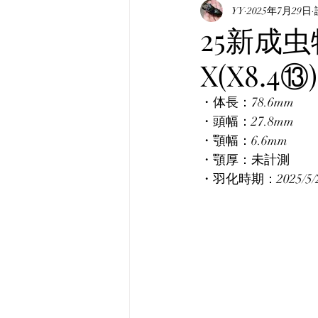
表記について
YY
2025年7月29日
マニュア
25新成虫
X(X8.4
真・みんなのホペイ
み
・体長：78.6mm
・頭幅：27.8mm
韓国産オオクワガタ
韓
・顎幅：6.6mm
・顎厚：未計測
・羽化時期：2025/5/