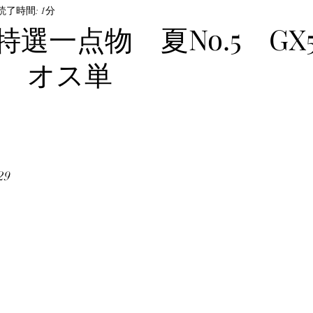
ル・飼育方法
読了時間: 1分
オサムシ部門
BeKuwa協賛品
特選一点物 夏No.5 GX5
⑬) オス単
んなの自己満足写真
The Hopei Awards 2024
Hop
ビノ美形コンテスト
Hopei of the Year 2026
ホペ
29