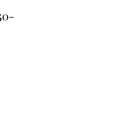
プレ個体紹介
0-
ei of the Year 2025
イ美形コンテスト