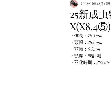
表記について
YY
2025年12月15日
マニュア
25新成虫
X(X8.4
真・みんなのホペイ
み
・体長：79.1mm
・頭幅：28.6mm
韓国産オオクワガタ
韓
・顎幅：6.7mm
・顎厚：未計測
・羽化時期：2025/6/