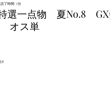
ル・飼育方法
読了時間: 1分
オサムシ部門
BeKuwa協賛品
特選一点物 夏No.8 GX5
⑤) オス単
んなの自己満足写真
The Hopei Awards 2024
Hop
ビノ美形コンテスト
Hopei of the Year 2026
ホペ
18