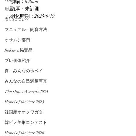
・顎幅：6.8mm
・顎厚：未計測
用品
・羽化時期：2025/6/19
表記について
マニュアル・飼育方法
オサムシ部門
BeKuwa協賛品
プレ個体紹介
真・みんなのホペイ
みんなの自己満足写真
The Hopei Awards 2024
Hopei of the Year 2025
韓国産オオクワガタ
韓ビノ美形コンテスト
Hopei of the Year 2026