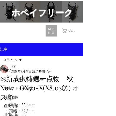
​ホペイフリーク
ME
Cart
NU
記事
All Posts
YY
All Posts
2025年8月18日
読了時間: 1分
25新成虫特選一点物 秋
ショップからのお知らせ
No.5 GX50-X(X8.03⑦) オ
本店ストック個体
ス単
特選個体
・体長：77.2mm
血統背景
・頭幅：27.5mm
特価生体