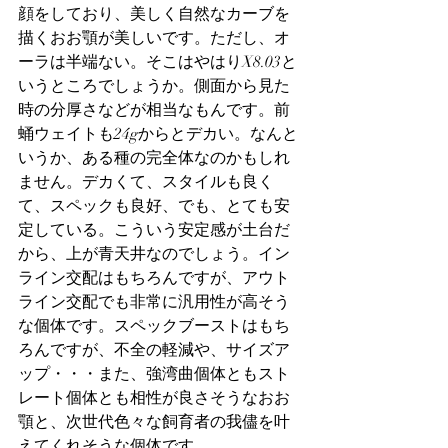
顔をしており、美しく自然なカーブを
描くおお顎が美しいです。ただし、オ
ーラは半端ない。そこはやはりX8.03と
いうところでしょうか。側面から見た
時の分厚さなどが相当なもんです。前
蛹ウェイトも24gからとデカい。なんと
いうか、ある種の完全体なのかもしれ
ません。デカくて、スタイルも良く
て、スペックも良好、でも、とても安
定している。こういう安定感が土台だ
から、上が青天井なのでしょう。イン
ライン交配はもちろんですが、アウト
ライン交配でも非常に汎用性が高そう
な個体です。スペックブーストはもち
ろんですが、不全の軽減や、サイズア
ップ・・・また、強湾曲個体ともスト
レート個体とも相性が良さそうなおお
顎と、次世代色々な飼育者の我儘を叶
えてくれそうな個体です。