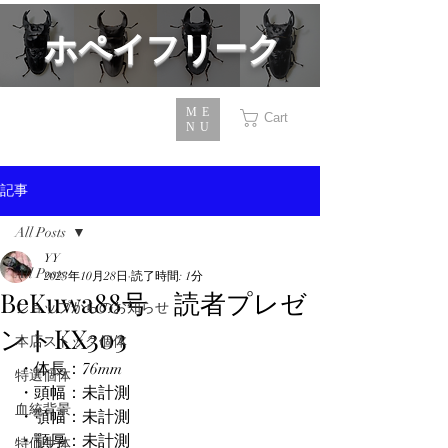
​ホペイフリーク
ME
Cart
NU
記事
All Posts
YY
All Posts
2023年10月28日
読了時間: 1分
BeKuwa88号 読者プレゼ
ショップからのお知らせ
ントKX303
本店ストック個体
・体長：76mm
特選個体
・頭幅：未計測
血統背景
・顎幅：未計測
・顎厚：未計測
特価生体