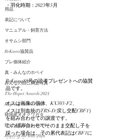
・羽化時期：2023年5月
用品
表記について
マニュアル・飼育方法
オサムシ部門
BeKuwa協賛品
プレ個体紹介
真・みんなのホペイ
BeKuwa88号の読者プレゼントへの協賛
みんなの自己満足写真
品です。
The Hopei Awards 2024
オスは画像の個体、KX303-F2、
Hopei of the Year 2025
メスは別血統のTRS-D(戻し交配CBF1）
韓国産オオクワガタ
を組み合わせての譲渡です。
韓ビノ美形コンテスト
この組み合わせでそのまま交配し子を
採った場合は、子の累代表記はCBF1に
Hopei of the Year 2026