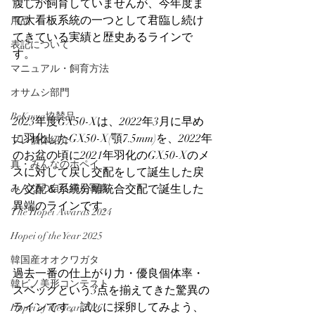
腹しか飼育していませんが、今年度ま
で大看板系統の一つとして君臨し続け
用品
てきている実績と歴史あるラインで
表記について
す。
マニュアル・飼育方法
オサムシ部門
BeKuwa協賛品
2023年度GX50-Xは、2022年3月に早め
に羽化したGX50-X(顎7.5mm)を、2022年
プレ個体紹介
のお盆の頃に2021年羽化のGX50-Xのメ
真・みんなのホペイ
スに対して戻し交配をして誕生した戻
みんなの自己満足写真
し交配＆系統分離統合交配で誕生した
異端のラインです。
The Hopei Awards 2024
Hopei of the Year 2025
韓国産オオクワガタ
過去一番の仕上がり力・優良個体率・
韓ビノ美形コンテスト
スペックという3点を揃えてきた驚異の
ラインです。試しに採卵してみよう、
Hopei of the Year 2026