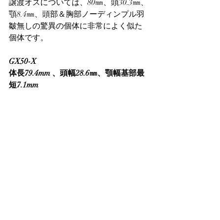
譲渡オスについては、80㎜、頭30.3㎜、
顎8.4㎜、頭部＆胸部ノーディンプル羽
皺無しの驚異の個体に非常によく似た
個体です。
GX50-X
体長79.4mm 、頭幅28.6㎜、顎幅基部最
短7.1mm