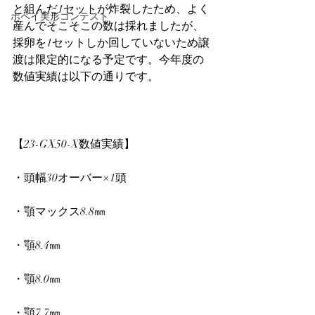
と組んだ1セットが炸裂したため、よく
ホペイ美形コンテスト
産んでそこそこの数は採れましたが、
採卵を1セットしか回していないため譲
渡は限定的になる予定です。今年度の
数値実績は以下の通りです。
【23-GX50-X数値実績】
・頭幅30オーバー×1頭
・顎マックス8.8㎜
・顎8.4㎜
・顎8.0㎜
・顎7.7㎜