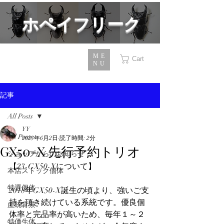
​ホペイフリーク
ME
Cart
NU
記事
All Posts
YY
All Posts
2023年6月2日
読了時間: 2分
GX50-X 先行予約トリオ
ショップからのお知らせ
【23-GX50-Xについて】
本店ストック個体
特選個体
2018年GX50-X誕生の頃より、強いご支
持を頂き続けている系統です。優良個
血統背景
体率と完品率が高いため、毎年１～２
特価生体