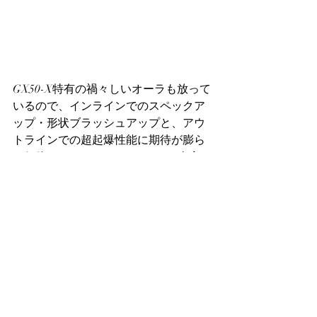
GX50-X特有の禍々しいオーラも放って
いるので、インラインでのスペックア
ップ・形状ブラッシュアップと、アウ
トラインでの超起爆性能に期待が膨ら
む個体です。ランクはEXSP-Z、当家が
準種としてストックしたかったクラス
です。
特選個体