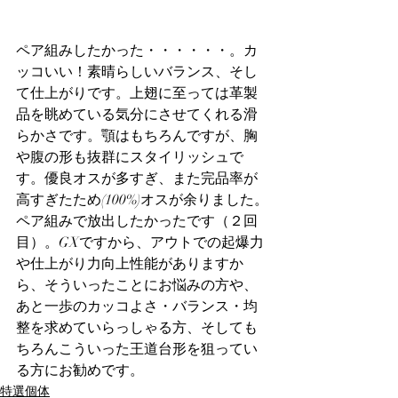
ペア組みしたかった・・・・・・。カ
ッコいい！素晴らしいバランス、そし
て仕上がりです。上翅に至っては革製
品を眺めている気分にさせてくれる滑
らかさです。顎はもちろんですが、胸
や腹の形も抜群にスタイリッシュで
す。優良オスが多すぎ、また完品率が
高すぎたため(100%)オスが余りました。
ペア組みで放出したかったです（２回
目）。GXですから、アウトでの起爆力
や仕上がり力向上性能がありますか
ら、そういったことにお悩みの方や、
あと一歩のカッコよさ・バランス・均
整を求めていらっしゃる方、そしても
ちろんこういった王道台形を狙ってい
る方にお勧めです。
特選個体