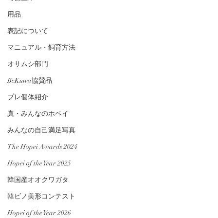
用品
表記について
マニュアル・飼育方法
オサムシ部門
BeKuwa協賛品
プレ個体紹介
真・みんなのホペイ
みんなの自己満足写真
The Hopei Awards 2024
Hopei of the Year 2025
韓国産オオクワガタ
韓ビノ美形コンテスト
Hopei of the Year 2026