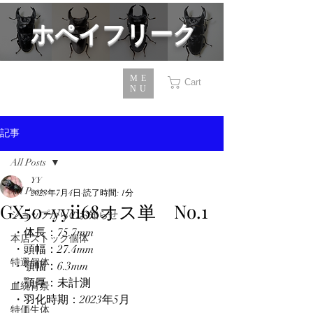
​ホペイフリーク
ME
Cart
NU
記事
All Posts
YY
All Posts
2023年7月4日
読了時間: 1分
GX50-yyii68オス単 No.1
ショップからのお知らせ
・体長：75.7mm
本店ストック個体
・頭幅：27.4mm
特選個体
・顎幅：6.3mm
・顎厚：未計測
血統背景
・羽化時期：2023年5月
特価生体