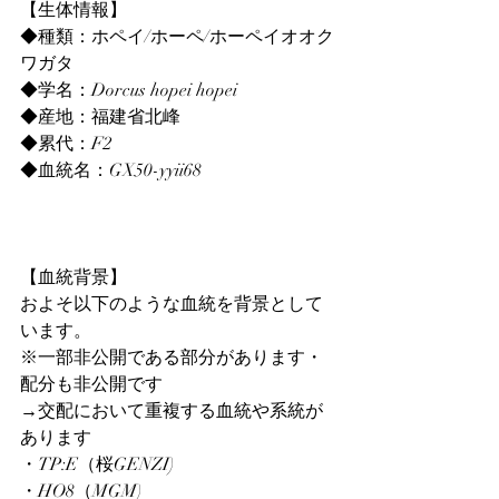
【生体情報】
◆種類：ホペイ/ホーペ/ホーペイオオク
ワガタ
◆学名：Dorcus hopei hopei
◆産地：福建省北峰
◆累代：F2
◆血統名：GX50-yyii68
【血統背景】
およそ以下のような血統を背景として
います。
※一部非公開である部分があります・
配分も非公開です
→交配において重複する血統や系統が
あります
・TP:E（桜GENZI)
・HO8（MGM)