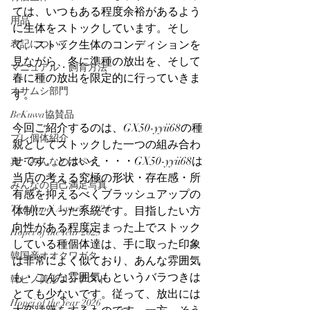
ては、いつもある程度余裕があるよう
用品
に生体をストックしています。そし
表記について
て、ストック生体のコンディションを
見ながら、冬に準種の放出を、そして
マニュアル・飼育方法
春に種の放出を限定的に行っていきま
オサムシ部門
す。
BeKuwa協賛品
今回ご紹介するのは、GX50-yyii68の種
プレ個体紹介
親としてストックした一つの組み合わ
せです。とはいえ・・・GX50-yyii68は
真・みんなのホペイ
当店の考える究極の形状・存在感・所
みんなの自己満足写真
有感を抑えるべくブラッシュアップの
The Hopei Awards 2024
体制に入った系統です。目指したい方
向性がある程度定まった上でストック
Hopei of the Year 2025
している種個体達は、手に取った印象
韓国産オオクワガタ
は非常によく似ており、あんな雰囲気
も・こんな雰囲気もというバラつきは
韓ビノ美形コンテスト
とても少ないです。従って、放出には
Hopei of the Year 2026