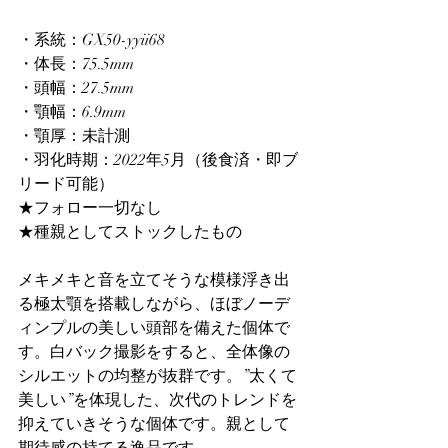
・系統：GX50-yyii68
・体長：75.5mm
・頭幅：27.5mm
・顎幅：6.9mm
・顎厚：未計測
・羽化時期：2022年5月（後食済・即ブ
リード可能）
★フォロー一切なし
★種親としてストックしたもの
メキメキと音を立てそうな模様浮き出
る極太顎を搭載しながら、ほぼノーデ
ィンプルの美しい頭部を備えた個体で
す。白バック撮影をすると、全体像の
シルエットの均整が抜群です。”太くて
美しい”を体現した、次代のトレンドを
抑えていきそうな個体です。親として
期待感の持てる逸品です。