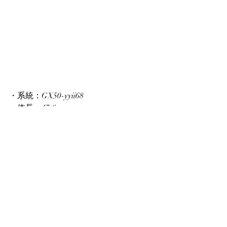
・系統：GX50-yyii68
・体長：47.6mm
・頭幅：14.8mm
・羽化時期：2022年5月（後食済・即ブ
リード可能）
頭でっかちのひょうたん体形のメスで
す。ホペイ専科の一部のトップブリー
ダーに人気のある形状です。こういっ
た形状から、当店では、突出した顎幅
が次世代で出てくることが多いです。