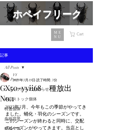
​ホペイフリーク
ME
Cart
NU
記事
All Posts
YY
All Posts
2023年3月19日
読了時間: 3分
GX50-yyii68 種放出
ショップからのお知らせ
No.1
本店ストック個体
2023年3月、今年もこの季節がやってき
特選個体
ました。蛹化・羽化のシーズンです。
血統背景
このシーズンが終わると同時に、交配
のシーズンがやってきます。当店とし
特価生体