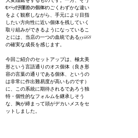
大変躊躇をするものです。一方、そう
ホペイ美形コンテスト
いった僅差の個体のごくわずかな違い
をよく観察しながら、手元により目指
したい方向性に近い個体を残していく
取り組みができるようになっているこ
とには、当店の一つの血統であるyyii68
の確実な成長を感じます。
今回ご紹介のセットアップは、極太美
形という言語通りのオス個体（良き形
容の言葉の通りである個体、というの
は非常に作出難易度が高いものです）
に、この系統に期待されるであろう独
特・個性的なフォルムを継承しそう
な、胸が締まって頭がデカいメスをセ
ットしました。