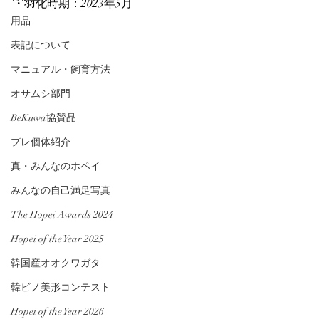
・羽化時期：2023年5月
用品
表記について
マニュアル・飼育方法
オサムシ部門
BeKuwa協賛品
プレ個体紹介
真・みんなのホペイ
みんなの自己満足写真
The Hopei Awards 2024
Hopei of the Year 2025
韓国産オオクワガタ
韓ビノ美形コンテスト
Hopei of the Year 2026