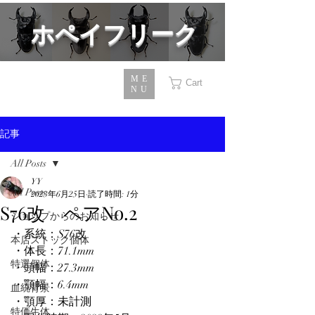
​ホペイフリーク
ME
Cart
NU
記事
All Posts
YY
All Posts
2023年6月25日
読了時間: 1分
S76改 ペアNo.2
ショップからのお知らせ
・系統：S76改
本店ストック個体
・体長：71.1mm
特選個体
・頭幅：27.3mm
・顎幅：6.4mm
血統背景
・顎厚：未計測
特価生体