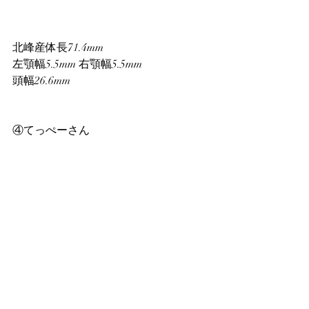
北峰産体長71.4mm
左顎幅5.5mm 右顎幅5.5mm
頭幅26.6mm
④てっぺーさん