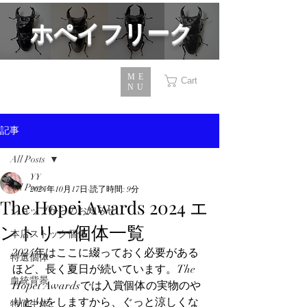
​ホペイフリーク
ME
Cart
NU
記事
All Posts
YY
All Posts
2024年10月17日
読了時間: 9分
The Hopei Awards 2024 エ
ショップからのお知らせ
ントリー個体一覧
本店ストック個体
2024年はここに綴っておく必要がある
特選個体
ほど、長く夏日が続いています。The 
血統背景
Hopei Awardsでは入賞個体の実物のや
りとりをしますから、ぐっと涼しくな
特価生体