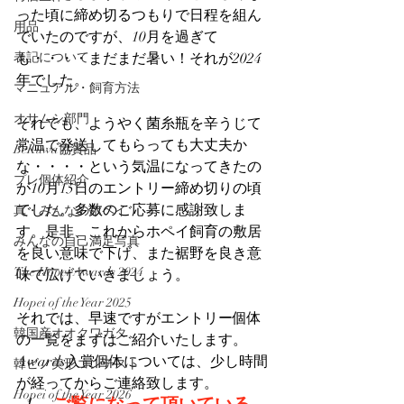
った頃に締め切るつもりで日程を組ん
用品
でいたのですが、10月を過ぎて
表記について
も・・・・まだまだ暑い！それが2024
年でした。
マニュアル・飼育方法
オサムシ部門
それでも、ようやく菌糸瓶を辛うじて
常温で発送してもらっても大丈夫か
BeKuwa協賛品
な・・・・という気温になってきたの
プレ個体紹介
が10月15日のエントリー締め切りの頃
でした。多数のご応募に感謝致しま
真・みんなのホペイ
す。是非、これからホペイ飼育の敷居
みんなの自己満足写真
を良い意味で下げ、また裾野を良き意
The Hopei Awards 2024
味で広げていきましょう。
Hopei of the Year 2025
それでは、早速ですがエントリー個体
韓国産オオクワガタ
の一覧をまずはご紹介いたします。
Awards入賞個体については、少し時間
韓ビノ美形コンテスト
が経ってからご連絡致します。
Hopei of the Year 2026