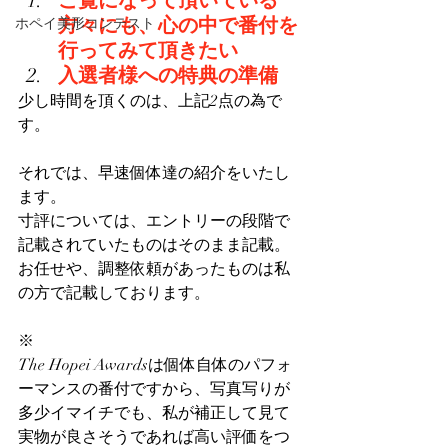
ご覧になって頂いている
方々にも、心の中で番付を
ホペイ美形コンテスト
行ってみて頂きたい
入選者様への特典の準備
少し時間を頂くのは、上記2点の為で
す。
それでは、早速個体達の紹介をいたし
ます。
寸評については、エントリーの段階で
記載されていたものはそのまま記載。
お任せや、調整依頼があったものは私
の方で記載しております。
※
The Hopei Awardsは個体自体のパフォ
ーマンスの番付ですから、写真写りが
多少イマイチでも、私が補正して見て
実物が良さそうであれば高い評価をつ