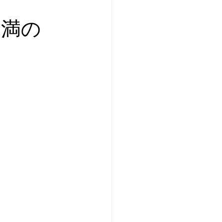
プレ個体紹介
㎜未満の
ei of the Year 2025
イ美形コンテスト