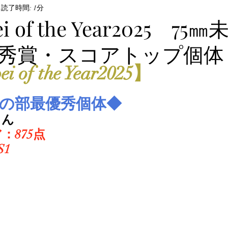
ル・飼育方法
読了時間: 1分
オサムシ部門
BeKuwa協賛品
ei of the Year2025 75
秀賞・スコアトップ個体
んなの自己満足写真
The Hopei Awards 2024
Hop
i of the Year2025】
ビノ美形コンテスト
Hopei of the Year 2026
ホペ
満の部最優秀個体◆
さん
：875点
S1