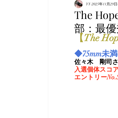
表記について
YY
2025年11月29日
マニュア
The Hop
部：最優
真・みんなのホペイ
み
【The Hope
韓国産オオクワガタ
韓
◆75mm未
佐々木　剛司
入選個体スコア
エントリーNo.