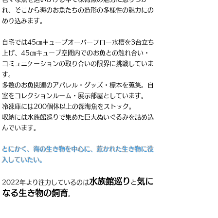
れ、そこから海のお魚たちの造形の多様性の魅力にの
めり込みます。
自宅では45㎝キューブオーバーフロー水槽を3台立ち
上げ、45㎝キューブ空間内でのお魚との触れ合い・
コミュニケーションの取り合いの限界に挑戦していま
す。
多数のお魚関連のアパレル・グッズ・標本を蒐集。自
室をコレクションルーム・展示部屋としています。
冷凍庫には200個体以上の深海魚をストック。
収納には水族館巡りで集めた巨大ぬいぐるみを詰め込
んでいます。
とにかく、海の生き物を中心に、惹かれた生き物に没
入していたい。
水族館巡り
気に
2022年より注力しているのは
と
なる生き物の飼育
。