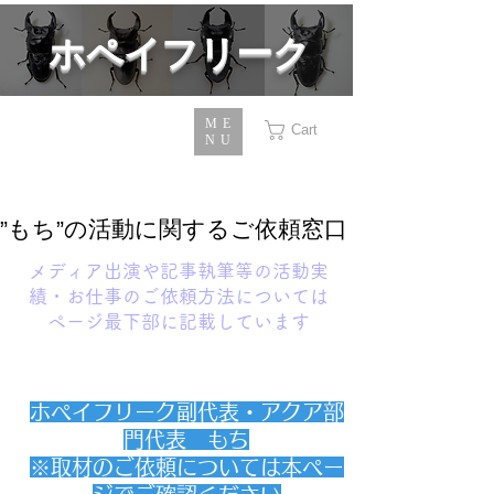
​ホペイフリーク
ME
Cart
NU
​”もち”の活動に関するご依頼窓口
メディア出演や記事執筆等の活動実
績・お仕事のご依頼方法については
ページ最下部に記載しています
ホペイフリーク副代表・アクア部
門代表 もち
​※取材のご依頼については本ペー