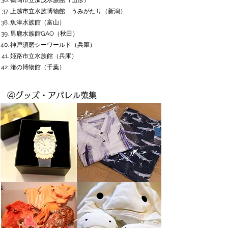
​鶴岡市立加茂水族館（山形
）
上越市立水族博物館 うみがたり（新潟
）
​魚津水族館（富山
）
男鹿水族館GAO（秋田）
神戸須磨シーワールド（兵庫）
​姫路市立水族館（兵庫）
​渚の博物館（千葉）
④グッズ・アパレル蒐集