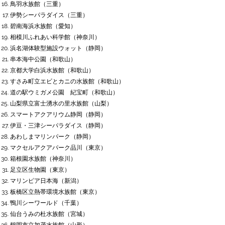
鳥羽水族館（三重
）
伊勢シーパラダイス（三重
）
碧南海浜水族館（愛知）
相模川ふれあい科学館（神奈川
）
浜名湖体験型施設ウォット（静岡
）
串本海中公園（和歌山
）
京都大学白浜水族館（和歌山
）
すさみ町立エビとカニの水族館（和歌山
）
道の駅ウミガメ公園 紀宝町（和歌山
）
山梨県立富士湧水の里水族館（山梨
）
スマートアクアリウム静岡（静岡
）
伊豆・三津シーパラダイス（静岡
）
あわしまマリンパーク（静岡
）
マクセルアクアパーク品川（東京）
箱根園水族館（神奈川
）
足立区生物園（東京）
​マリンピア日本海（新潟
）
​板橋区立熱帯環境水族館​（東京）
​鴨川シーワールド（千葉）
仙台うみの杜水族館（宮城
）