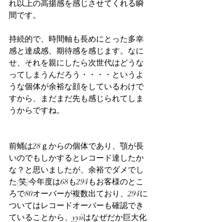
れ以上の高揚感を感じさせてくれる瞬
間です。
持続的で、時間軸も長めにとった多幸
感と達成感、期待感を感じます。なに
せ、それを親にしたら次世代はどうな
ってしまうんだろう・・・・というよ
うな個体が余裕な顔をしているわけで
すから、まだまだ先も感じられてしま
うからですね。
前蛹は28ｇからの個体であり、顎が長
いのでもしかするとレコード達したか
な？と思いましたが、余裕でダメでし
た(笑)今年度は68も294もお客様のとこ
ろで80オーバーが複数出ており、294に
ついてはレコードオーバーも確認でき
ていることから、yyiiはなぜだか巨大化