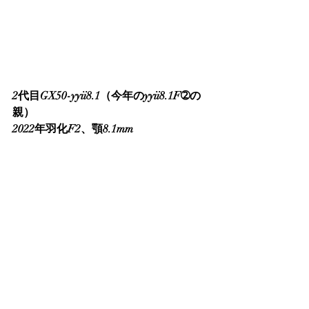
2代目GX50-yyii8.1（今年のyyii8.1F➁の
親）
2022年羽化F2、顎8.1mm