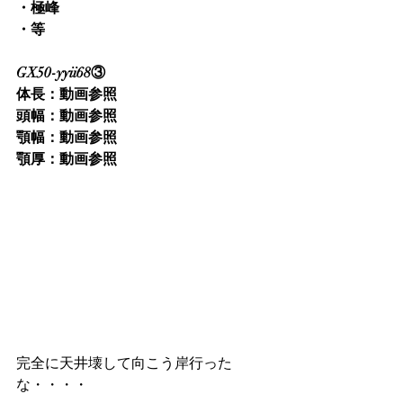
・極峰
・等
GX50-yyii68③
体長：動画参照
頭幅：動画参照
顎幅：動画参照
顎厚：動画参照
完全に天井壊して向こう岸行った
な・・・・