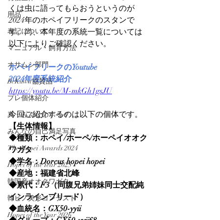
くは虫に語ってもらおうというのが
用品
2024年のホペイフリークのスタンで
表記について
す。尚、本年度の系統一覧については
以下によりご確認ください。
マニュアル・飼育方法
オサムシ部門
ホペイフリークのYoutube
2024年度系統紹介
BeKuwa協賛品
https://youtu.be/M-mkGh1gsJU
プレ個体紹介
今回ご紹介するのは以下の個体です。
真・みんなのホペイ
【生体情報】
みんなの自己満足写真
◆種類：ホペイ/ホーペ/ホーペイオオク
The Hopei Awards 2024
ワガタ
◆学名：Dorcus hopei hopei
Hopei of the Year 2025
◆産地：福建省北峰
韓国産オオクワガタ
◆累代：F3（同腹兄弟姉妹同士交配純
インラインブリード）
韓ビノ美形コンテスト
◆血統名：GX50-yyii
Hopei of the Year 2026