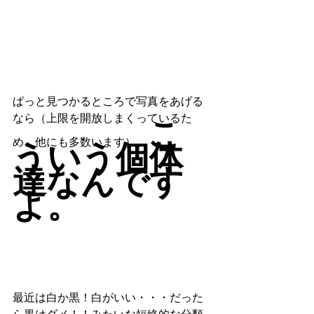
ぱっと見つかるところで写真をあげる
なら（上限を開放しまくっているた
こ
め、他にも多数います）、
ういう個体
達なんです
よ。
最近は白か黒！白がいい・・・だった