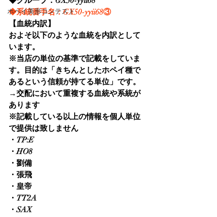
◆グループ：GX50-yyii68
ホペイ美形コンテスト
◆系統番手名：GX50-yyii68③
【血統内訳】
およそ以下のような血統を内訳として
います。
※当店の単位の基準で記載をしていま
す。目的は「きちんとしたホペイ種で
あるという信頼が持てる単位」です。
→交配において重複する血統や系統が
あります
※記載している以上の情報を個人単位
で提供は致しません
・TP:E
・HO8
・劉備
・張飛
・皇帝
・TT2A
・SAX