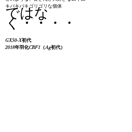
キバキバキゴリゴリな個体
ではな
く・・・・
GX50-X初代
2018年羽化CBF1（Ag初代）